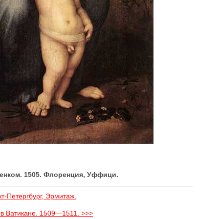
енком. 1505. Флоренция, Уффици.
т-Петергбург, Эрмитаж.
 в Ватикане. 1509—1511. >>>