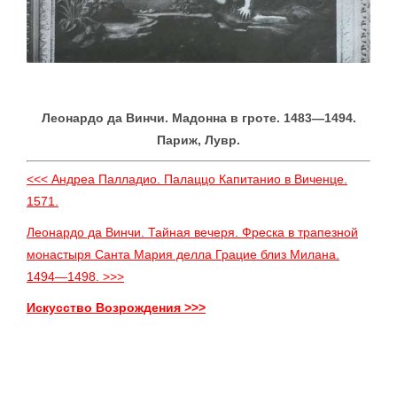
Леонардо да Винчи. Мадонна в гроте. 1483—1494.
Париж, Лувр.
<<< Андреа Палладио. Палаццо Капитанио в Виченце.
1571.
Леонардо да Винчи. Тайная вечеря. Фреска в трапезной
монастыря Санта Мария делла Грацие близ Милана.
1494—1498. >>>
Искусство Возрождения >>>