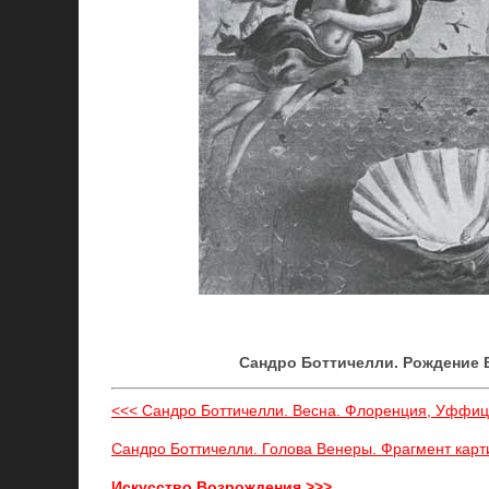
Сандро Боттичелли. Рождение 
<<< Сандро Боттичелли. Весна. Флоренция, Уффиц
Сандро Боттичелли. Голова Венеры. Фрагмент кар
Искусство Возрождения >>>