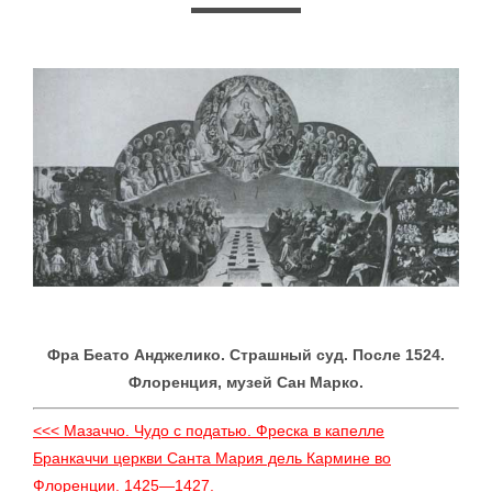
Фра Беато Анджелико. Страшный суд. После 1524.
Флоренция, музей Сан Марко.
<<< Мазаччо. Чудо с податью. Фреска в капелле
Бранкаччи церкви Санта Мария дель Кармине во
Флоренции. 1425—1427.