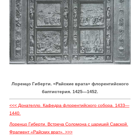
Лоренцо Гиберти. «Райские врата» флорентийского
баптистерия. 1425—1452.
<<< Донателло. Кафедра флорентийского собора. 1433—
1440.
Лоренцо Гиберти. Встреча Соломона с царицей Савской.
Фрагмент «Райских врат». >>>