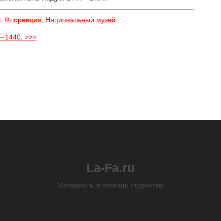
ов. Флоренция, Национальный музей.
—1440. >>>
La-Fa.ru
Материалы в помощь студентам