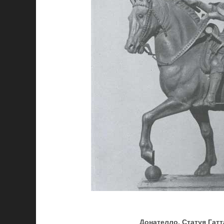
Донателло. Статуя Гат