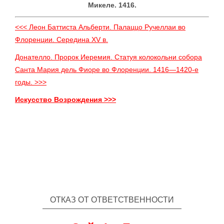
Микеле. 1416.
<<< Леон Баттиста Альберти. Палаццо Ручеллаи во
Флоренции. Середина XV в.
Донателло. Пророк Иеремия. Статуя колокольни собора
Санта Мария дель Фиоре во Флоренции. 1416—1420-е
годы. >>>
Искусство Возрождения >>>
ОТКАЗ ОТ ОТВЕТСТВЕННОСТИ