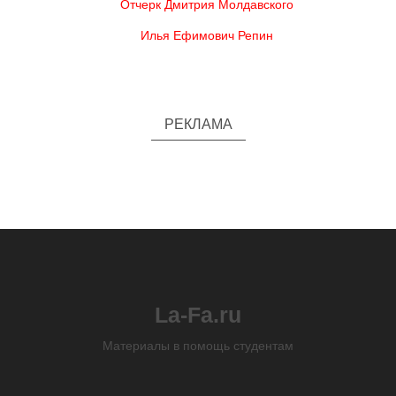
Отчерк Дмитрия Молдавского
Илья Ефимович Репин
РЕКЛАМА
La-Fa.ru
Материалы в помощь студентам