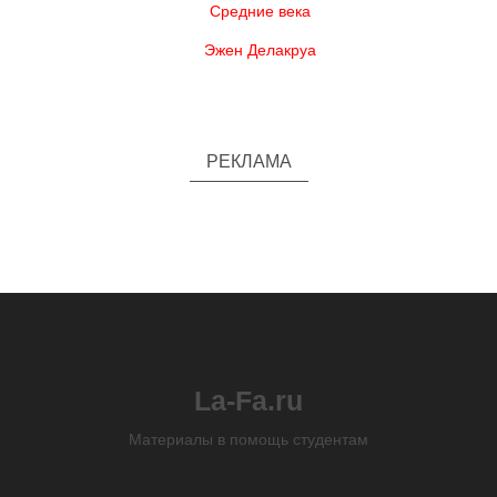
Средние века
Эжен Делакруа
РЕКЛАМА
La-Fa.ru
Материалы в помощь студентам