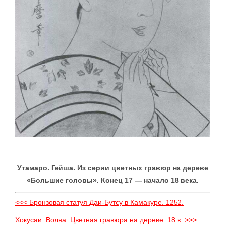
Утамаро. Гейша. Из серии цветных гравюр на дереве
«Большие головы». Конец 17 — начало 18 века.
<<< Бронзовая статуя Даи-Бутсу в Камакуре. 1252.
Xокусаи. Волна. Цветная гравюра на дереве. 18 в. >>>