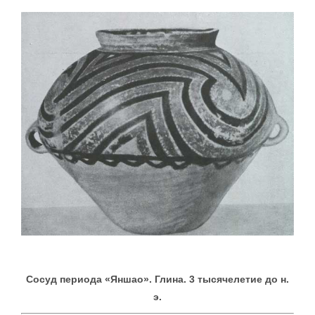
Сосуд периода «Яншао». Глина. 3 тысячелетие до н.
э.