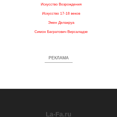
Искусство Возрождения
Искусство 17-18 веков
Эжен Делакруа
Симон Багратович Вирсаладзе
РЕКЛАМА
La-Fa.ru