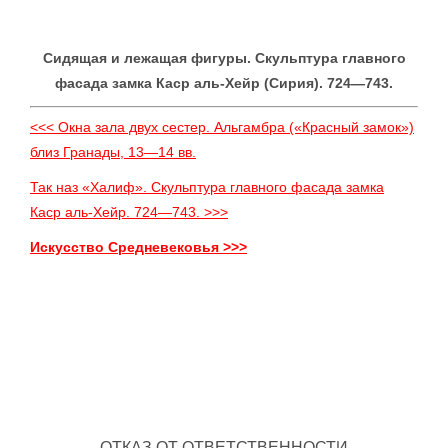
Сидящая и лежащая фигуры. Скульптура главного
фасада замка Каср аль-Хейр (Сирия). 724—743.
<<< Окна зала двух сестер. Альгамбра («Красный замок»)
близ Гранады, 13—14 вв.
Так наз «Халиф». Скульптура главного фасада замка
Каср аль-Хейр. 724—743. >>>
Искусство Средневековья >>>
ОТКАЗ ОТ ОТВЕТСТВЕННОСТИ