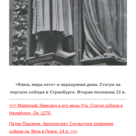
«Князь мира сего» и неразумная дева. Статуи на
портале собора в Страсбурге. Вторая половина 13 в.
<<< Маркграф Эккегард и его жена Ута. Статуи собора в
Наумбурге. Ок. 1270.
Петер Парлерж. Автопортрет. Скульптура трифория
собора св. Вита в Праге. 14 в. >>>