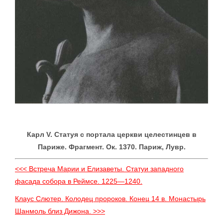
Карл V. Статуя с портала церкви целестинцев в
Париже. Фрагмент. Ок. 1370. Париж, Лувр.
<<< Встреча Марии и Елизаветы. Статуи западного
фасада собора в Реймсе. 1225—1240.
Клаус Слютер. Колодец пророков. Конец 14 в. Монастырь
Шанмоль близ Дижона. >>>