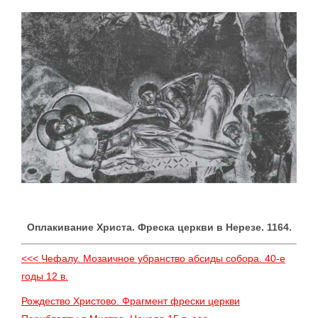
Оплакивание Христа. Фреска церкви в Нерезе. 1164.
<<< Чефалу. Мозаичное убранство абсиды собора. 40-е
годы 12 в.
Рождество Христово. Фрагмент фрески церкви