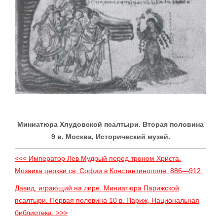
Миниатюра Хлудовской псалтыри. Вторая половина
9 в. Москва, Исторический музей.
<<< Император Лев Мудрый перед троном Христа.
Мозаика церкви св. Софии в Константинополе. 886—912.
Давид, играющий на лире. Миниатюра Парижской
псалтыри. Первая половина 10 в. Париж, Национальная
библиотека. >>>