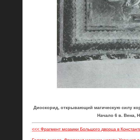
Диоскорид, открывающий магическую силу кор
Начало 6 в. Вена,
<<< Фрагмент мозаики Большого дворца в Констант