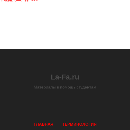
 Никее. 6—7 вв. >>>
La-Fa.ru
Материалы в помощь студентам
ГЛАВНАЯ
ТЕРМИНОЛОГИЯ