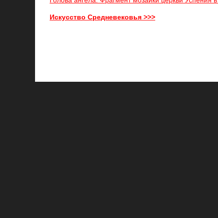
Голова ангела. Фрагмент мозаики церкви Успения в
Искусство Средневековья >>>