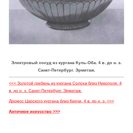
Электровый сосуд из кургана Куль-Оба. 4 в. до н. э.
Санкт-Петербург. Эрмитаж.
<<< Золотой гребень из кургана Солоха близ Никополя. 4
в. до н. э. Санкт-Петербург. Эрмитаж.
Дромос Царского кургана близ Керчи. 4 в. до н. э. >>>
Античное искусство >>>