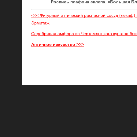
Роспись плафона склепа. «Большая Близ
<<< Фигурный аттический расписной сосуд (лекиф) и
Эрмитаж.
Серебряная амфора из Чертомлыцкого кургана близ Н
Античное искусство >>>