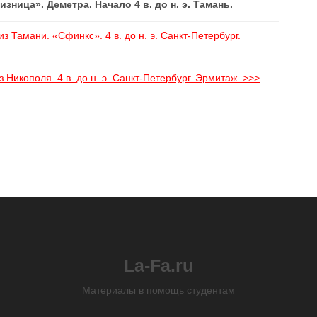
ница». Деметра. Начало 4 в. до н. э. Тамань.
з Тамани. «Сфинкс». 4 в. до н. э. Санкт-Петербург.
икополя. 4 в. до н. э. Санкт-Петербург. Эрмитаж. >>>
La-Fa.ru
Материалы в помощь студентам