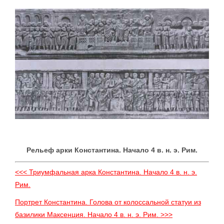
Рельеф арки Константина. Начало 4 в. н. э. Рим.
<<< Триумфальная арка Константина. Начало 4 в. н. э.
Рим.
Портрет Константина. Голова от колоссальной статуи из
базилики Максенция. Начало 4 в. н. э. Рим. >>>