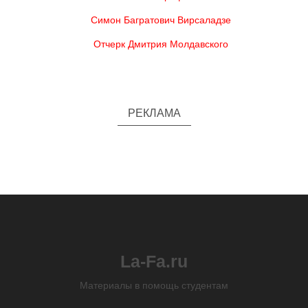
Симон Багратович Вирсаладзе
Отчерк Дмитрия Молдавского
РЕКЛАМА
La-Fa.ru
Материалы в помощь студентам