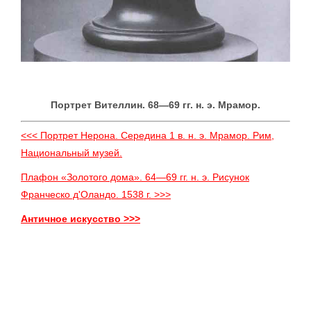
Портрет Вителлин. 68—69 гг. н. э. Мрамор.
<<< Портрет Нерона. Середина 1 в. н. э. Мрамор. Рим,
Национальный музей.
Плафон «Золотого дома». 64—69 гг. н. э. Рисунок
Франческо д'Оландо. 1538 г. >>>
Античное искусство >>>