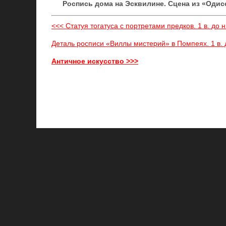
Роспись дома на Эсквилине. Сцена из «Одиссе
<<< Статуя тогатуса с портретами предков. 1 в. до н
Деталь росписи «Виллы мистерий» в Помпеях. 1 в. д
Античное искусство >>>