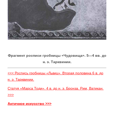
Фрагмент росписи гробницы «Чудовища». 5—4 вв. до
н. э. Тарквинии.
<<< Роспись гробницы «Львиц». Вторая половина 6 в. до
н. э. Тарквинии.
Статуя «Марса Тоди». 4 в. до н. э. Бронза. Рим, Ватикан.
>>>
Античное искусство >>>