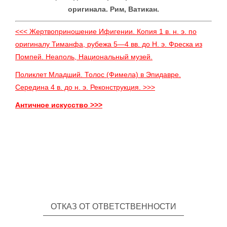
оригинала. Рим, Ватикан.
<<< Жертвоприношение Ифигении. Копия 1 в. н. э. по
оригиналу Тиманфа, рубежа 5—4 вв. до Н. э. Фреска из
Помпей. Неаполь, Национальный музей.
Поликлет Младший. Толос (Фимела) в Эпидавре.
Середина 4 в. до н. э. Реконструкция. >>>
Античное искусство >>>
ОТКАЗ ОТ ОТВЕТСТВЕННОСТИ