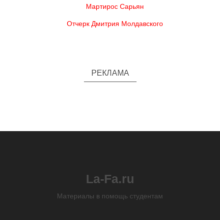
Мартирос Сарьян
Отчерк Дмитрия Молдавского
РЕКЛАМА
La-Fa.ru
Материалы в помощь студентам