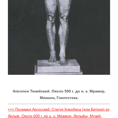
Аполлон Тенейский. Около 550 г. до н. э. Мрамор.
Мюнхен, Глиптотека.
<<< Полимед Аргосский. Статуя Клеобиса (или Битона) из
Дельф. Около 600 г. до н. э. Мрамор. Дельфы, Музей.