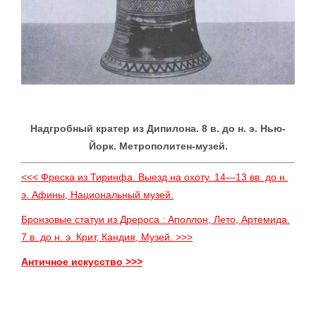
Надгробный кратер из Дипилона. 8 в. до н. э. Нью-
Йорк. Метрополитен-музей.
<<< Фреска из Тиринфа. Выезд на охоту. 14—13 вв. до н.
э. Афины, Национальный музей.
Бронзовые статуи из Дрероса : Аполлон, Лето, Артемида.
7 в. до н. э. Крит, Кандия, Музей. >>>
Античное искусство >>>