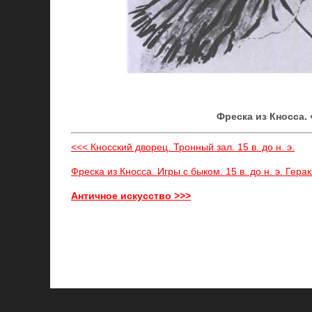
Фреска из Кносса. «
<<< Кносский дворец. Тронный зал. 15 в. до н. э.
Фреска из Кносса. Игры с быком. 15 в. до н. э. Гера
Античное искусство >>>