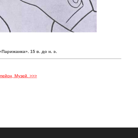
Парижанка». 15 в. до н. э.
клейон, Музей. >>>