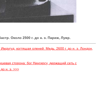
стр. Около 2500 г. до н. э. Париж, Лувр.
Имдугуд, когтящая оленей. Медь. 2600 г. до н. э. Лондон,
цевая сторона: бог Нингирсу, держащий сеть с
до н. э. >>>