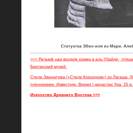
Статуэтка Эбих-иля из Мари. Алеба
<<< Рельеф над входом храма в аль-Убайде ; птица 
Британский музей.
Стела Эаннатума («Стела Коршунов») из Лагаша. Ли
пленниками. Известняк. Время I династии Ура. 25 в. 
Искусство Древнего Востока >>>