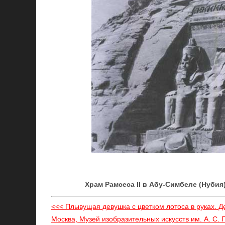
Храм Рамсеса II в Абу-Симбеле (Нубия).
<<< Плывущая девушка с цветком лотоса в руках. Дер
Москва, Музей изобразительных искусств им. А. С. 