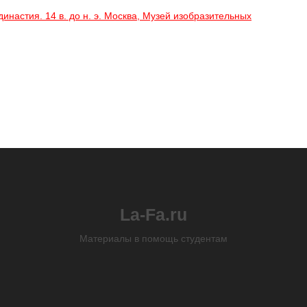
настия. 14 в. до н. э. Москва, Музей изобразительных
La-Fa.ru
Материалы в помощь студентам