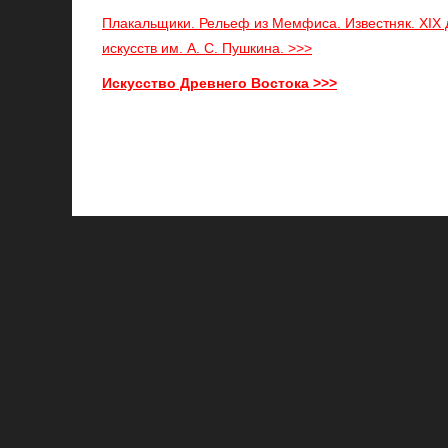
Плакальщики. Рельеф из Мемфиса. Известняк. XIX ди
искусств им. А. С. Пушкина. >>>
Искусство Древнего Востока >>>