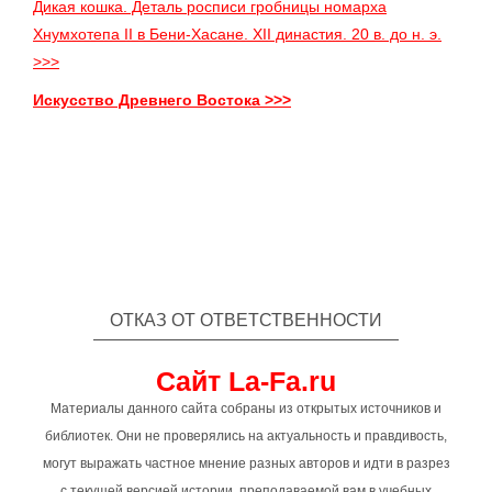
Дикая кошка. Деталь росписи гробницы номарха
Хнумхотепа II в Бени-Хасане. XII династия. 20 в. до н. э.
>>>
Искусство Древнего Востока >>>
ОТКАЗ ОТ ОТВЕТСТВЕННОСТИ
Сайт La-Fa.ru
Материалы данного сайта собраны из открытых источников и
библиотек. Они не проверялись на актуальность и правдивость,
могут выражать частное мнение разных авторов и идти в разрез
с текущей версией истории, преподаваемой вам в учебных