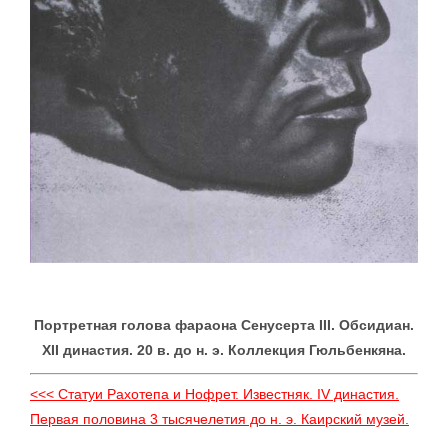
Портретная голова фараона Сенусерта III. Обсидиан.
XII династия. 20 в. до н. э. Коллекция Гюльбенкяна.
<<< Статуи Рахотепа и Нофрет. Известняк. IV династия.
Первая половина 3 тысячелетия до н. э. Каирский музей.