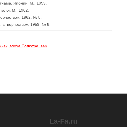
тнама, Японии. М., 1959.
алог. М., 1962.
орчество», 1962, № 8.
. «Творчество», 1959, № 8.
ньяк, эпоха Солютре. >>>
La-Fa.ru