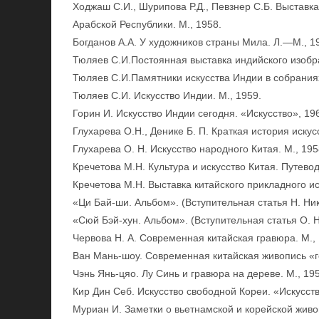
Xоджаш С.И., Шурипова Р.Д., Певзнер С.Б. Выставк
Арабской Республики. М., 1958.
Богданов А.А. У художников страны Мила. Л.—М., 1
Тюляев С.И.Постоянная выставка индийского изобра
Тюляев С.И.Памятники искусства Индии в собраниях
Тюляев С.И. Искусство Индии. М., 1959.
Горин И. Искусство Индии сегодня. «Искусство», 19
Глухарева О.Н., Денике Б. П. Краткая история искус
Глухарева О. Н. Искусство народного Китая. М., 195
Кречетова М.Н. Культура и искусство Китая. Путево
Кречетова М.Н. Выставка китайского прикладного ис
«Ци Бай-ши. Альбом». (Вступительная статья Н. Ник
«Сюй Бэй-хун. Альбом». (Вступительная статья О. Н.
Червова Н. А. Современная китайская гравюра. М., 
Ван Мань-шоу. Современная китайская живопись «гох
Чэнь Янь-цяо. Лу Синь и гравюра на дереве. М., 19
Кир Дин Себ. Искусство свободной Кореи. «Искусств
Муриан И. Заметки о вьетнамской и корейской живо