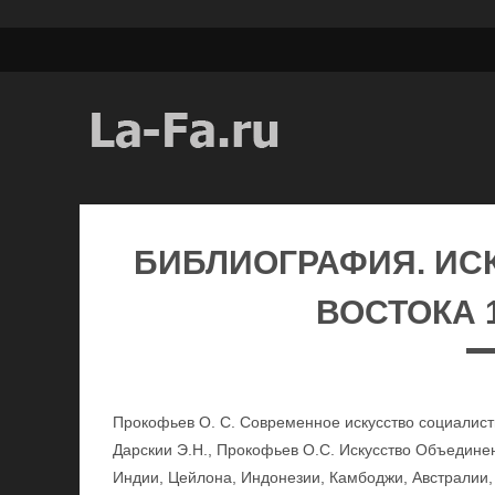
БИБЛИОГРАФИЯ. ИС
ВОСТОКА 
Прокофьев О. С. Современное искусство социалисти
Дарскии Э.Н., Прокофьев О.С. Искусство Объединен
Индии, Цейлона, Индонезии, Камбоджи, Австралии, 