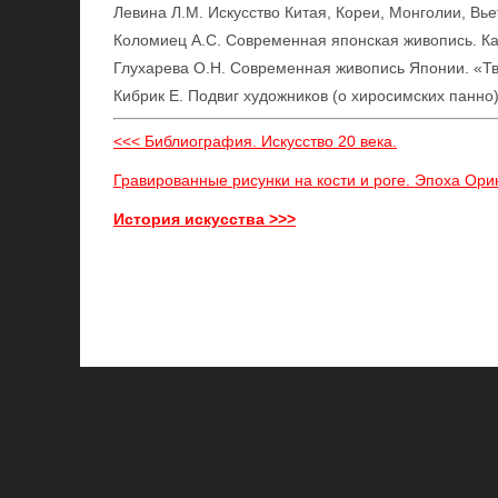
Левина Л.М. Искусство Китая, Кореи, Монголии, Вье
Коломиец А.С. Современная японская живопись. Кат
Глухарева О.Н. Современная живопись Японии. «Тв
Кибрик Е. Подвиг художников (о хиросимских панно)
<<< Библиография. Искусство 20 века.
Гравированные рисунки на кости и роге. Эпоха Ори
История искусства >>>