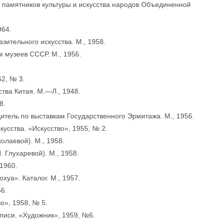
а памятников культуры и искусства народов Объединенной
964.
зительного искусства. М., 1958.
 музеев СССР. М., 1956.
62, № 3.
ства Китая. М.—Л., 1948.
8.
дитель по выставкам Государственного Эрмитажа. М., 1956.
кусства. «Искусство», 1955, № 2.
олаевой). М., 1958.
 Глухаревой). М., 1958.
1960.
уа». Каталог. М., 1957.
56.
о», 1958, № 5.
писи. «Художник», 1959, №6.