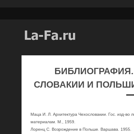
БИБЛИОГРАФИЯ.
СЛОВАКИИ И ПОЛЬШ
Маца И. Л. Архитектура Чехословакии. Гос. изд-во л
материалам. М., 1959.
Лоренц С. Возрождение в Польше. Варшава. 1955.