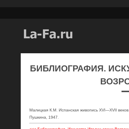
БИБЛИОГРАФИЯ. ИСК
ВОЗР
Малицкая К.М. Испанская живопись XVI—XVII веков. 
Пушкина, 1947.