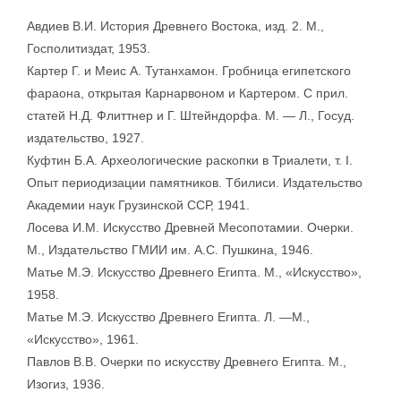
Авдиев В.И. История Древнего Востока, изд. 2. М.,
Госполитиздат, 1953.
Картер Г. и Меис А. Тутанхамон. Гробница египетского
фараона, открытая Карнарвоном и Картером. С прил.
статей Н.Д. Флиттнер и Г. Штейндорфа. М. — Л., Госуд.
издательство, 1927.
Куфтин Б.А. Археологические раскопки в Триалети, т. I.
Опыт периодизации памятников. Тбилиси. Издательство
Академии наук Грузинской ССР, 1941.
Лосева И.М. Искусство Древней Месопотамии. Очерки.
М., Издательство ГМИИ им. А.С. Пушкина, 1946.
Матье М.Э. Искусство Древнего Египта. М., «Искусство»,
1958.
Матье М.Э. Искусство Древнего Египта. Л. —М.,
«Искусство», 1961.
Павлов В.В. Очерки по искусству Древнего Египта. М.,
Изогиз, 1936.