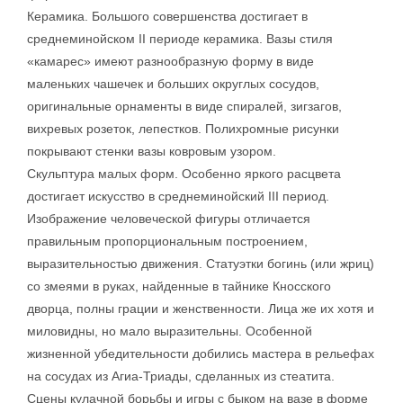
Керамика. Большого совершенства достигает в
среднеминойском II периоде керамика. Вазы стиля
«камарес» имеют разнообразную форму в виде
маленьких чашечек и больших округлых сосудов,
оригинальные орнаменты в виде спиралей, зигзагов,
вихревых розеток, лепестков. Полихромные рисунки
покрывают стенки вазы ковровым узором.
Скульптура малых форм. Особенно яркого расцвета
достигает искусство в среднеминойский III период.
Изображение человеческой фигуры отличается
правильным пропорциональным построением,
выразительностью движения. Статуэтки богинь (или жриц)
со змеями в руках, найденные в тайнике Кносского
дворца, полны грации и женственности. Лица же их хотя и
миловидны, но мало выразительны. Особенной
жизненной убедительности добились мастера в рельефах
на сосудах из Агиа-Триады, сделанных из стеатита.
Сцены кулачной борьбы и игры с быком на вазе в форме