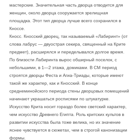
мастерские. Значительная часть дворца отводится для
женщин, около дворца сооружается зрелищная
площадка. Этот тип дворца лучше всего сохранился в
Кноссе.
Кносс. Кносский дворец, так называемый «Лабиринт» (от
слова лабрус — двуострая секира, священный на Крите
предмет), расширялся и переделывался долгое время.
По близости Лабиринта вырос обширный поселок, с
небольшими, в 1—2 этажа, домиками. В СМ период
строятся дворцы Феста и Агиа-Триады, которые имеют
такой же характер, как и Кносский. В конце
среднеминойского периода стены дворцовых помещений
начинают украшаться росписями по штукатурке.
Искусство Крита носит гораздо более светский характер,
чем искусство Древнего Египта. Роль критских культов в
развитии искусства была тоже велика, но их значение
яснее чувствуется в сюжетах, чем в строгой канонизации
формы.