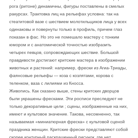
рога (ритоне) динамичны, фигуры поставлены в смелых
ракурсах. Трактовка лиц на рельефах условна: так на
стеатитовой вазе с шествием молотильщиков лица у всех
одинаковы и повернуты только в профиль, причем глаз
показан в фас. Но это не помешало мастеру с тонким
юмором и с анатомической точностью изобразить
четырех певцов, сопровождающих шествие. Большой
правдивости достигают критские мастера в изображении
животных и растений: например, фрески из Агиа-Триады,
фаянсовые рельефы — коза с козлятами, корова с
теленком, ваза с лилиями из Кносса.
Живопись. Как сказано выше, стены критских дворцов
были украшены фресками. Эти росписи преследуют не
только декоративные цели ; сцены, изображенные на них,
имеют и культовое значение. Такова, несомненно, так
называемая «миниатюрная фреска» с культовой сценой
праздника женщин. Критские фрески представляют собой
скорее контурный раскрашенный рисунок, где нет