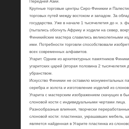
Передней Азии.
Крупные торговые центры Сиро-Финикии и Палести
торговых путей между востоком и западом. За обла
государства. Уже в начале 1 тысячелетия до н. э.
(пытались обогнуть Африку и ходили на север, вокр
Финикийские мастера славились великолепными из
ими. Потребности торговли способствовали изобрет
всех современных алфавитов.
Угарит. Одним из архитектурных памятников Финики
угаритских царей (вторая половина 2 тысячелетия 
убранством.
Искусство Финикии не оставило монументальных па
серебра и золота и изготовление изделий из слоно
Угарита с мастерским изображением скачущих в бы
слоновой кости с индивидуальными чертами лица.
Разнообразные влияния, творчески переработанные
слоновой кости: пластинках, украшавших мебель, шк
является найденная в Угарите пластинка из слоно