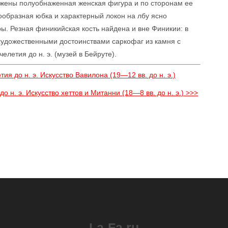
ажены полуобнаженная женская фигура и по сторонам ее
ообразная юбка и характерный локон на лбу ясно
ры. Резная финикийская кость найдена и вне Финикии: в
художественными достоинствами саркофаг из камня с
летия до н. э. (музей в Бейруте).
ия до н. э. Искусство Вавилона (19—12 вв. до н. э.)
о н. э. Искусство хеттов и Митанни (18—8 вв. до н. э.) >>>
La-Fa.ru