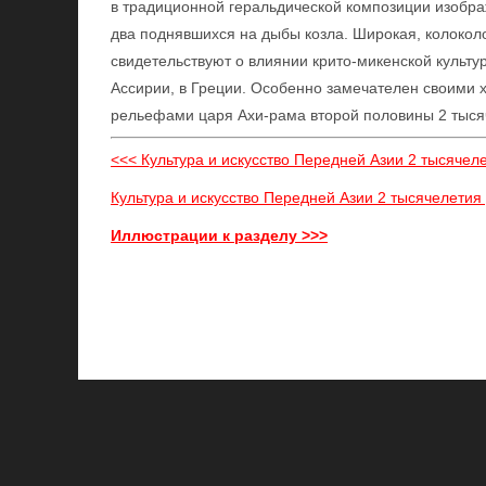
в традиционной геральдической композиции изобр
два поднявшихся на дыбы козла. Широкая, колокол
свидетельствуют о влиянии крито-микенской культу
Ассирии, в Греции. Особенно замечателен своими 
рельефами царя Ахи-рама второй половины 2 тысяче
<<< Культура и искусство Передней Азии 2 тысячелет
Культура и искусство Передней Азии 2 тысячелетия д
Иллюстрации к разделу >>>