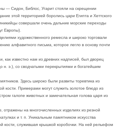
ны — Сидон, Библос, Угарит стояли на скрещении
дание этой территорией боролись цари Египта и Хеттского
 финикийцы совершали очень дальние морские переходы
уг Европы).
делиями художественного ремесла и широко торговали
ению алфавитного письма, которое легло в основу почти
и, как известно нам из древних надписей, был дворец
до н. э.), со сводчатыми перекрытиями и богатейшим
мятников. Здесь широко были развиты торевтика из
вой кости. Примерами могут служить золотое блюдо из
стром галопе животных и замечательная голова царя из
, отражены на многочисленных изделиях из резной
атулках и т. п. Уникальным памятником искусства
вой кости, служившая крышкой коробочки. На ней рельефом