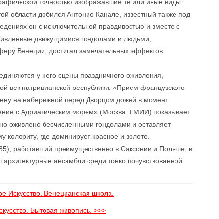
ографической точностью изображавшие те или иные виды
той области добился Антонио Канале, известный также под
едениях он с исключительной правдивостью и вместе с
оживленные движущимися гондолами и людьми,
феру Венеции, достигал замечательных эффектов
единяются у него сцены праздничного оживления,
й век патрицианской республики. «Прием французского
сцену на набережной перед Дворцом дожей в момент
ение с Адриатическим морем» (Москва, ГМИИ) показывает
з оно оживлено бесчисленными гондолами и оставляет
 колориту, где доминирует красное и золото.
5), работавший преимущественно в Саксонии и Польше, в
л архитектурные ансамбли среди тонко почувствованной
ое Искусство. Венецианская школа.
скусство. Бытовая живопись. >>>