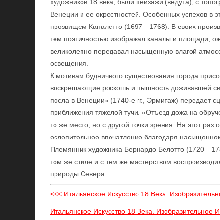
художников 18 века, были пейзажи (ведута), с топ
Венеции и ее окрестностей. Особенных успехов в э
прозвищем Каналетто (1697—1768). В своих произв
тем поэтичностью изображал каналы и площади, 
великолепно передавал насыщенную влагой атмос
освещения.
К мотивам будничного существования города присо
воскрешающие роскошь и пышность доживавшей сво
посла в Венеции» (1740-е гг., Эрмитаж) передает 
приближения тяжелой тучи. «Отъезд дожа на обруч
то же место, но с другой точки зрения. На этот ра
ослепительное впечатление благодаря насыщенному
Племянник художника Бернардо Белотто (1720—178
том же стиле и с тем же мастерством воспроизводи
природы Севера.
<<< Итальянское Искусство 18 Века. Изобразительн
Итальянское Искусство 18 Века. Изобразительное И