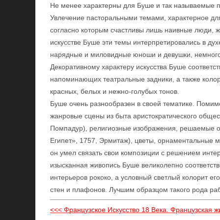
Не менее характерны для Буше и так называемые па
Увлечение пасторальными темами, характерное для
согласно которым счастливы лишь наивные люди, ж
искусстве Буше эти темы интерпретировались в дух
нарядные и миловидные юноши и девушки, немног
Декоративному характеру искусства Буше соответст
напоминающих театральные задники, а также колор
красных, белых и нежно-голубых тонов.
Буше очень разнообразен в своей тематике. Помим
жанровые сцены из быта аристократического общес
Помпадур), религиозные изображения, решаемые об
Египет», 1757, Эрмитаж), цветы, орнаментальные 
он умел связать свои композиции с решением интер
изысканная живопись Буше великолепно соответств
интерьеров рококо, а условный светлый колорит 
стен и плафонов. Лучшим образцом такого рода ра
<<< Французское Искусство 18 Века. Французская ж