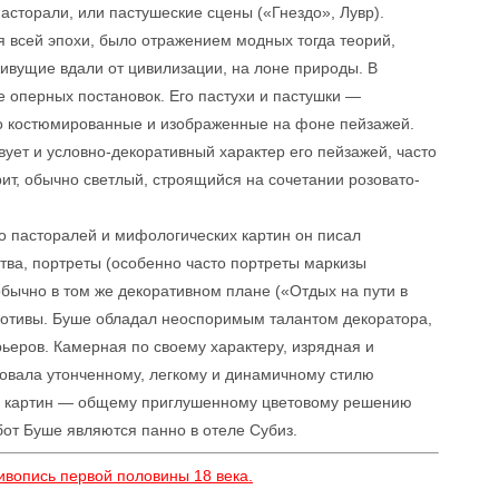
сторали, или пастушеские сцены («Гнездо», Лувр).
 всей эпохи, было отражением модных тогда теорий,
ивущие вдали от цивилизации, на лоне природы. В
е оперных постановок. Его пастухи и пастушки —
о костюмированные и изображенные на фоне пейзажей.
вует и условно-декоративный характер его пейзажей, часто
ит, обычно светлый, строящийся на сочетании розовато-
о пасторалей и мифологических картин он писал
тва, портреты (особенно часто портреты маркизы
ычно в том же декоративном плане («Отдых на пути в
мотивы. Буше обладал неоспоримым талантом декоратора,
ьеров. Камерная по своему характеру, изрядная и
овала утонченному, легкому и динамичному стилю
его картин — общему приглушенному цветовому решению
бот Буше являются панно в отеле Субиз.
ивопись первой половины 18 века.