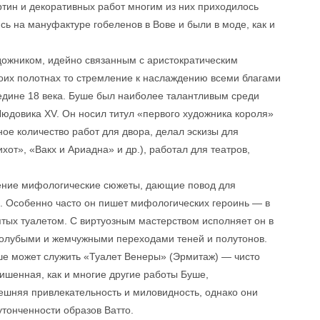
тин и декоративных работ многим из них приходилось
ь на мануфактуре гобеленов в Вове и были в моде, как и
ожником, идейно связанным с аристократическим
воих полотнах то стремление к наслаждению всеми благами
редине 18 века. Буше был наиболее талантливым среди
Людовика XV. Он носил титул «первого художника короля»
ое количество работ для двора, делал эскизы для
от», «Вакх и Ариадна» и др.), работал для театров,
ение мифологические сюжеты, дающие повод для
а. Особенно часто он пишет мифологических героинь — в
тых туалетом. С виртуозным мастерством исполняет он в
голубыми и жемчужными переходами теней и полутонов.
е может служить «Туалет Венеры» (Эрмитаж) — чисто
ишенная, как и многие другие работы Буше,
ешняя привлекательность и миловидность, однако они
тонченности образов Ватто.