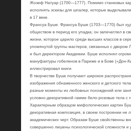
Жозеф Натуар (1700—1777). Помимо станковых кар
исполнять эскизы для шпалер, которые выделывалис
в 17 веке.
Франсуа Буше. Франсуа Буше (1703—1770) был худ
обществом в период его упадка; он запечатлел в с
жизни, которое царило среди высших классов в се
упомянутой группы мастеров, связанных с двором 
и был директором Академии. Буше исполнял огромн
мануфактуры гобеленов в Париже и в Бове («Дон-Ких
иллюстрировал книги.
В творчестве Буше получают широкое распростран
изображения обнаженного женского и детского тел
разные моменты их любовных похождений или заня
условно-декоративной гамме бело-розовые тела с 
Характерным образцом мифологических картин Буш
декоративная композиция, в своем построении не л
академических черт. Образам Буше свойственны вн
совершенно лишены психологической сложности и у