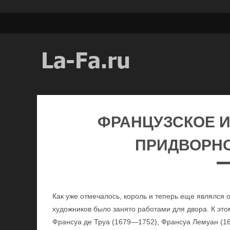
ФРАНЦУЗСКОЕ И
ПРИДВОРНО
Как уже отмечалось, король и теперь еще являлся 
художников было занято работами для двора. К эт
Франсуа де Труа (1679—1752), Франсуа Лемуан (1