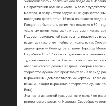
экономического и политического подъема в Испани
На протяжении большей части 16 века в художеств
мастера, и воздействие зарубежных художественн
последние десятилетия 16 века начинается подлин
Расцвет ее был столь ярким, что столетие с 80-х го
«золотым веком испанской литературы и искусства»
Подъем национальной культуры начинается с литер
выдвигает такого крупнейшего писателя, как Серва
драматургов — Лопе де Вега, затем Тирсо де Моли
На рубеже 16 и 17 веков складывается и отмеченн
художественная школа. Несмотря на то, что испанс
абсолютистского режима в стране, которая явилас
творчество лучших его представителей в период ра
выраженными демократическими чертами. Те же осо
века» и находят выражение в творчестве лучших пр
Вега).
Эти черты испанской культуры, как и самый ее ра
исторического развития Испании. Своеобразие этог