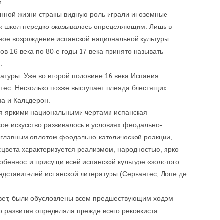
и.
енной жизни страны видную роль играли иноземные
ых школ нередко оказывалось определяющим. Лишь в
ное возрождение испанской национальной культуры.
дов 16 века по 80-е годы 17 века принято называть
.
атуры. Уже во второй половине 16 века Испания
нтес. Несколько позже выступает плеяда блестящих
на и Кальдерон.
ая яркими национальными чертами испанская
кое искусство развивалось в условиях феодально-
ь главным оплотом феодально-католической реакции,
сцвета характеризуется реализмом, народностью, ярко
бенности присущи всей испанской культуре «золотого
едставителей испанской литературы (Сервантес, Лопе де
сцвет, были обусловлены всем предшествующим ходом
о развития определяла прежде всего реконкиста.