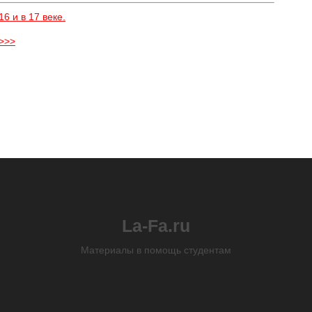
6 и в 17 веке.
 >>>
La-Fa.ru
Материалы в помощь студентам