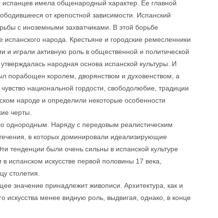
 испанцев имела общенародный характер. Ее главной
вободившееся от крепостной зависимости. Испанский
орьбы с иноземными захватчиками. В этой борьбе
 испанского народа. Крестьяне и городские ремесленники
и и играли активную роль в общественной и политической
 утверждалась народная основа испанской культуры. И
ыл порабощен королем, дворянством и духовенством, а
чувство национальной гордости, свободолюбие, традиции
нском народе и определили некоторые особенности
кие черты.
ыло однородным. Наряду с передовым реалистическим
течения, в которых доминировали идеализирующие
ти тенденции были очень сильны в испанской культуре
и в испанском искусстве первой половины 17 века,
цу столетия.
ее значение принадлежит живописи. Архитектура, как и
го искусства менее видную роль, выдвигая, однако, в конце