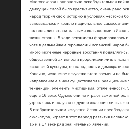
Многовековая национально-освободительная война
движущей силой было крестьянство, очень рано ос
народ творил свою историю в условиях жестокой б
выковывалось и крепло национальное самосознание
пользовались значительными вольностями в Испани
жизни страны. В ходе реконкисты формировалась и
хотя в дальнейшем героический испанский народ б
многочисленные народные восстания подавлялись, 
общественной активности продолжали жить в испа
испанской культуры, ее народность и демократичес
Конечно, испанское искусство этого времени не б
направлением в нем существовали и реакционные 
тенденции, элементы мистицизма, отвлеченности. Э
еще в 16 веке. Однако они не играют заметной рол
укрепляясь и получая ведущее значение лишь к кон
В изобразительном искусстве Испании преобладающ
скульптура, играет в этот период развития испанско
16 и в 17 веке ряд значительных явлений.