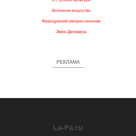
Античное искусство
Французский импрессионизм
Эжен Делакруа
РЕКЛАМА
La-Fa.ru