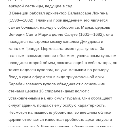
аркадой лестницы, ведущие в сад.
В Венеции работал архитектор Бальтассаре Лонгена
(1598—1682). Главным произведением его является
самая большая, наряду с собором св. Марка, церковь
Венеции Санта Мариа делле Салуте (1631—1682); она
находится на стрелке между каналом Джиудекка и
каналом Гранде. Церковь эта имеет два купола. За
главным, восьмигранным объемом, увенчанным куполом,
находится второй объем, заключающий в себе алтарь; он
также наделен куполом, но уже меньшим по размеру.
Вход в храм оформлен в виде триумфальной арки.
Барабан главного купола объединяют с основными
стенами церкви 16 спиралевидных волют с
установленными на них скульптурами. Они обогащают
силуэт здания, придают ему особую характерность.
Несмотря на пышность убранства, во внешнем облике
церкви отмечается известная дробность архитектуры и
сухость деталей. Внутри церковь, облицованная светло-