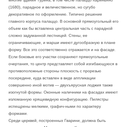
многие здания Турина, в том числе палаццо Кариньяно
(1680), парадное и величественное, но сугубо
декоративное по оформлению. Типично решение
главного корпуса палаццо. В основной прямоугольный его
объем как бы вставлена центральная часть с парадной
сложно задуманной лестницей. Стены, ее
ограничивающие, и марши имеют дугообразную в плане
форму. Все это соответственно отражается и на фасаде.
Если боковые его участки сохраняют прямоугольные
очертания, то центр представляет собой изгибающуюся в
противоположные стороны плоскость с прорезью
посередине, куда вставлен в виде аппликации
совершенно иной мотив — двухъярусная лоджия также
изогнутой формы. Оконные наличники на фасадах имеют
изломанную хрящевидную конфигурацию. Пилястры
испещрены мелкими, графич-ными по характеру
формами.
Среди церквей, построенных Гварини, должна быть