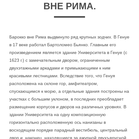
ВНЕ РИМА.
Барокко вне Рима выдвинуло ряд крупных зодчих. В Генуе
в 17 веке работал Бартоломео Бьянко. Главным его
произведением является здание Университета в Генуе (с
1623 г.) с замечательным двором, ограниченным
двухэтажными аркадами и примыкающими к ним
красивыми лестницами. Вследствие того, что Генуя
расположена на склоне гор, амфитеатром,
спускающимся к морю, а отдельные здания построены на
участках с большим уклоном, в последних преобладает
размещение корпусов и дворов на различных уровнях. В
здании Университета на одну композиционную
горизонтально расположенную ось нанизаны в
восходящем порядке парадный вестибюль, центральный
двор и, наконец, находящиеся за ажурной двухъярусной