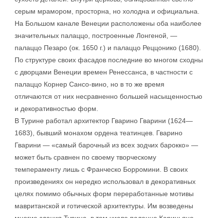
серым мрамором, просторна, но холодна и официальна.
На Большом канале Венеции расположены оба наиболее
значительных палаццо, построенные Лонгеной, —
палаццо Пезаро (ок. 1650 г.) и палаццо Реццонико (1680).
По структуре своих фасадов последние во многом сходны
с дворцами Венеции времен Ренессанса, в частности с
палаццо Корнер Сансо-вино, но в то же время
отличаются от них несравненно большей насыщенностью
и декоративностью форм.
В Турине работал архитектор Гварино Гварини (1624—
1683), бывший монахом ордена театинцев. Гварино
Гварини — «самый барочный из всех зодчих барокко» —
может быть сравнен по своему творческому
темпераменту лишь с Франческо Борромини. В своих
произведениях он нередко использовал в декоративных
целях помимо обычных форм переработанные мотивы
мавританской и готической архитектуры. Им возведены