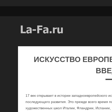
ИСКУССТВО ЕВРОПЕ
ВВЕ
17 век открывает в истории западноевропейского и
последующего развития. Это прежде всего время 
художественных школ Италии, Фландрии, Испании, 