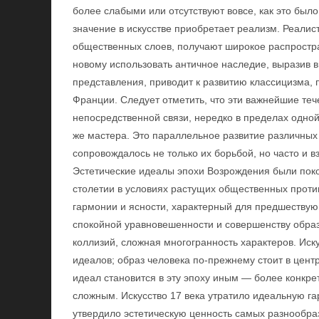
более слабыми или отсутствуют вовсе, как это был
значение в искусстве приобретает реализм. Реалис
общественных слоев, получают широкое распростра
новому использовать античное наследие, выразив 
представления, приводит к развитию классицизма, 
Франции. Следует отметить, что эти важнейшие тече
непосредственной связи, нередко в пределах одной
же мастера. Это параллельное развитие различных
сопровождалось не только их борьбой, но часто и
Эстетические идеалы эпохи Возрождения были поко
столетии в условиях растущих общественных проти
гармонии и ясности, характерный для предшеству
спокойной уравновешенности и совершенству обра
коллизий, сложная многогранность характеров. Иску
идеалов; образ человека по-прежнему стоит в цент
идеал становится в эту эпоху иным — более конкр
сложным. Искусство 17 века утратило идеальную г
утвердило эстетическую ценность самых разнообра