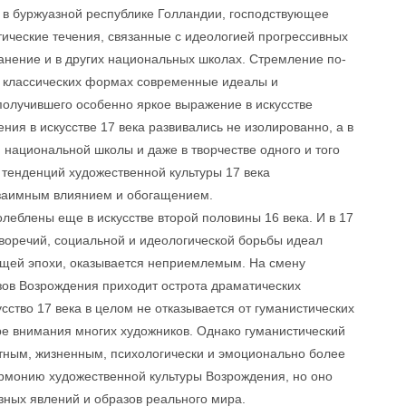
о в буржуазной республике Голландии, господствующее
тические течения, связанные с идеологией прогрессивных
нение и в других национальных школах. Стремление по-
в классических формах современные идеалы и
получившего особенно яркое выражение в искусстве
ния в искусстве 17 века развивались не изолированно, а в
 национальной школы и даже в творчестве одного и того
 тенденций художественной культуры 17 века
 взаимным влиянием и обогащением.
леблены еще в искусстве второй половины 16 века. И в 17
воречий, социальной и идеологической борьбы идеал
ющей эпохи, оказывается неприемлемым. На смену
зов Возрождения приходит острота драматических
сство 17 века в целом не отказывается от гуманистических
ре внимания многих художников. Однако гуманистический
етным, жизненным, психологически и эмоционально более
армонию художественной культуры Возрождения, но оно
зных явлений и образов реального мира.