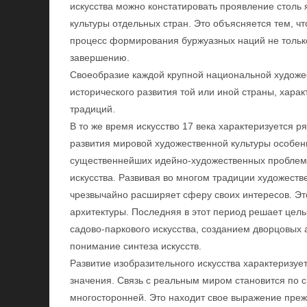
искусства можно констатировать проявление столь
культуры отдельных стран. Это объясняется тем, чт
процесс формирования буржуазных наций не только
завершению.
Своеобразие каждой крупной национальной худож
исторического развития той или иной страны, хар
традиций.
В то же время искусство 17 века характеризуется 
развития мировой художественной культуры особен
существеннейших идейно-художественных проблем,
искусства. Развивая во многом традиции художеств
чрезвычайно расширяет сферу своих интересов. Это 
архитектуры. Последняя в этот период решает целы
садово-паркового искусства, созданием дворцовых
понимание синтеза искусств.
Развитие изобразительного искусства характеризуе
значения. Связь с реальным миром становится по
многосторонней. Это находит свое выражение прежд