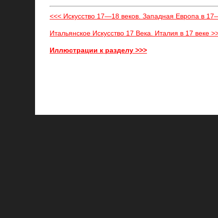
<<< Искусство 17—18 веков. Западная Европа в 17
Итальянское Искусство 17 Века. Италия в 17 веке >
Иллюстрации к разделу >>>