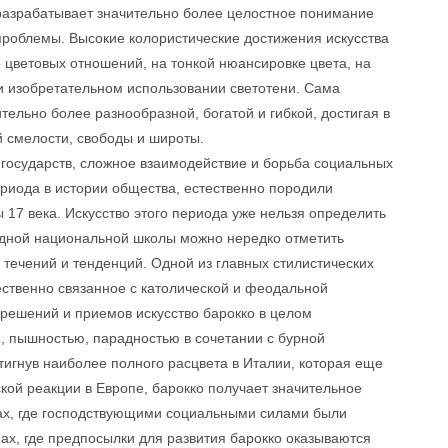
 разрабатывает значительно более целостное понимание
роблемы. Высокие колористические достижения искусства
 цветовых отношений, на тонкой нюансировке цвета, на
 и изобретательном использовании светотени. Сама
тельно более разнообразной, богатой и гибкой, достигая в
й смелости, свободы и широты.
государств, сложное взаимодействие и борьба социальных
ериода в истории общества, естественно породили
 17 века. Искусство этого периода уже нельзя определить
одной национальной школы можно нередко отметить
течений и тенденций. Одной из главных стилистических
ественно связанное с католической и феодальной
 решений и приемов искусство барокко в целом
, пышностью, парадностью в сочетании с бурной
тигнув наиболее полного расцвета в Италии, которая еще
кой реакции в Европе, барокко получает значительное
нах, где господствующими социальными силами были
нах, где предпосылки для развития барокко оказываются