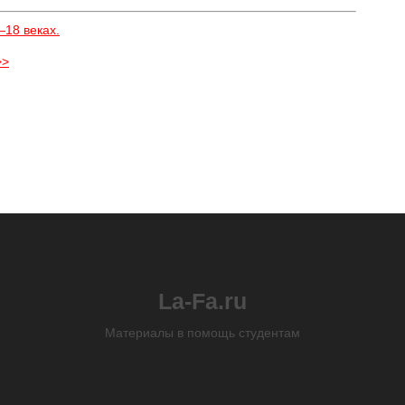
—18 веках.
>>
La-Fa.ru
Материалы в помощь студентам