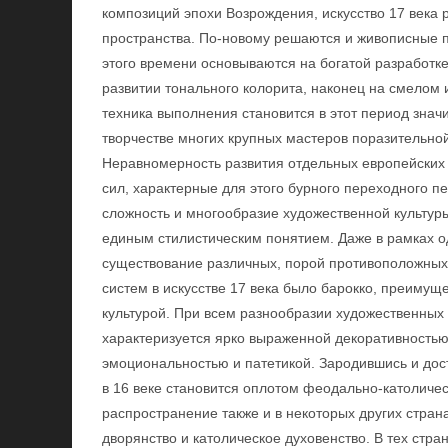
композиций эпохи Возрождения, искусство 17 века
пространства. По-новому решаются и живописные п
этого времени основываются на богатой разработке
развитии тонального колорита, наконец на смелом
техника выполнения становится в этот период значи
творчестве многих крупных мастеров поразительно
Неравномерность развития отдельных европейских 
сил, характерные для этого бурного переходного п
сложность и многообразие художественной культуры
единым стилистическим понятием. Даже в рамках 
существование различных, порой противоположных 
систем в искусстве 17 века было барокко, преимущ
культурой. При всем разнообразии художественных
характеризуется ярко выраженной декоративностью
эмоциональностью и патетикой. Зародившись и дос
в 16 веке становится оплотом феодально-католичес
распространение также и в некоторых других стра
дворянство и католическое духовенство. В тех стра