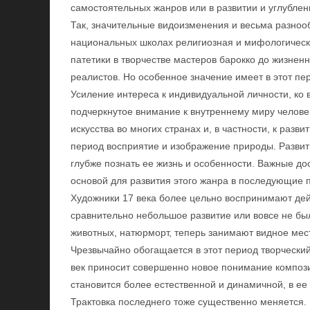
самостоятельных жанров или в развитии и углублен
Так, значительные видоизменения и весьма разноо
национальных школах религиозная и мифологическ
патетики в творчестве мастеров барокко до жизненн
реалистов. Но особенное значение имеет в этот пер
Усиление интереса к индивидуальной личности, ко 
подчеркнутое внимание к внутреннему миру челове
искусства во многих странах и, в частности, к разв
период восприятие и изображение природы. Развит
глубже познать ее жизнь и особенности. Важные дос
основой для развития этого жанра в последующие 
Художники 17 века более цельно воспринимают дей
сравнительно небольшое развитие или вовсе не б
животных, натюрморт, теперь занимают видное мест
Чрезвычайно обогащается в этот период творческий 
век приносит совершенно новое понимание композиц
становится более естественной и динамичной, в ее
Трактовка последнего тоже существенно меняется. 