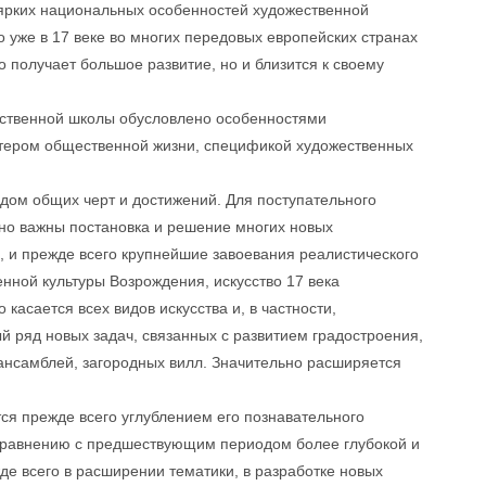
 ярких национальных особенностей художественной
о уже в 17 веке во многих передовых европейских странах
 получает большое развитие, но и близится к своему
ественной школы обусловлено особенностями
актером общественной жизни, спецификой художественных
рядом общих черт и достижений. Для поступательного
но важны постановка и решение многих новых
 и прежде всего крупнейшие завоевания реалистического
енной культуры Возрождения, искусство 17 века
касается всех видов искусства и, в частности,
й ряд новых задач, связанных с развитием градостроения,
 ансамблей, загородных вилл. Значительно расширяется
тся прежде всего углублением его познавательного
 сравнению с предшествующим периодом более глубокой и
е всего в расширении тематики, в разработке новых