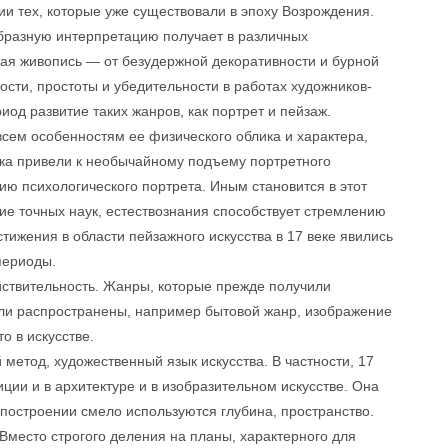
ии тех, которые уже существовали в эпоху Возрождения.
бразную интерпретацию получает в различных
ая живопись — от безудержной декоративности и бурной
ости, простоты и убедительности в работах художников-
иод развитие таких жанров, как портрет и пейзаж.
всем особенностям ее физического облика и характера,
ка привели к необычайному подъему портретного
итию психологического портрета. Иным становится в этот
ие точных наук, естествознания способствует стремлению
тижения в области пейзажного искусства в 17 веке явились
периоды.
ствительность. Жанры, которые прежде получили
ыли распространены, например бытовой жанр, изображение
о в искусстве.
метод, художественный язык искусства. В частности, 17
ии и в архитектуре и в изобразительном искусстве. Она
 построении смело используются глубина, пространство.
Вместо строгого деления на планы, характерного для