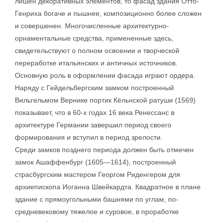
лишен декоративных элементов, то фасад здания Отто-
Генриха богаче и пышнее, композиционно более сложен
и совершенен. Многочисленные архитектурно-
орнаментальные средства, примененные здесь,
свидетельствуют о полном освоении и творческой
переработке итальянских и античных источников.
Основную роль в оформлении фасада играют ордера.
Наряду с Гейдельбергским замком построенный
Вильгельмом Вернике портик Кёльнской ратуши (1569)
показывает, что в 60-х годах 16 века Ренессанс в
архитектуре Германии завершил период своего
формирования и вступил в период зрелости.
Среди замков позднего периода должен быть отмечен
замок Ашаффенбург (1605—1614), построенный
страсбургским мастером Георгом Риденгером для
архиепископа Иоганна Швейкардта. Квадратное в плане
здание с прямоугольными башнями по углам, по-
средневековому тяжелое и суровое, в проработке