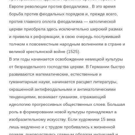
Европе революции против феодализма . В это время
борьба против феодальных порядков и, прежде всего,
против главного оплота феодализма — католической
церкви приобрела здесь исключительно широкий размах
и привела к реформации, в свою очередь послужившей
толчком к повсеместным народным волнениям в стране и
великой крестьянской войне (1525).
В эти годы начинается освобождение немецкой культуры
от безраздельного господства церкви. В Германии быстро
развиваются математические, естественные и
гуманитарные науки, начинается расцвет литературы,
окрашенной антифеодальными и антикатолическими
тенденциями, возникает гуманизм, отражающий
идеологию прогрессивных общественных слоев. Большая
роль в формировании новой культуры принадлежал а
изобразительному искусству. Если художники 15 века
лишь медленно и с трудом пробивались к жизненной
правде, руководствуясь главным образом интуицией и