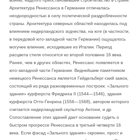
войны, надолго приостановившей строительство в стране.
Архитектура Ренессанса в Германии отличалась
неоднородностью в силу политической раздробленности
страны. Архитектура северных областей находилась под
влиянием нидерландского зодчества, на юге (в частности,
в передовой юго-западной части Германии) ощущалось
могучее влияние, исходившее из Италии. Период
расцвета стиля относится ко второй половине 16 века.
Ранее, чем в других областях, Ренессанс появляется в
юго-западной части Германии. Виднейшим памятником
немецкого Ренессанса является Гейдельберг-ский замок,
состоящий из ряда разновременных построек: «Зального
здания» курфюрста Фридриха II (1544—1546), здания
курфюрста Отто-Генриха (1556—1568), автором которого
считается нидерландский скульптор Антони, и др.
Сопоставление этих зданий дает основание судить о
быстром прогрессе Ренессанса в третьей четверти 16
века. Если фасад «Зального здания» скромен, прост и