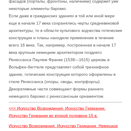
фасадов (порталы, фронтоны, наличники) содержит уже
некоторые элементы барокко.
Если даже в гражданских зданиях в той или иной мере
еще в начале 17 века сохранялись черты средневековой
архитектуры, то в области культового зодчества готические
конструкции и планы находили применение в течение
всего 16 века. Так, например, построенная в начале 17
века крупным немецким архитектором позднего
Ренессанса Паулем Франке (1538—1615) церковь в
Вольфен-бюттеле представляет собой трехнефное
здание, готические конструкции которого оформлены в
стиле Ренессанса (опоры, своды, контрфорсы).
Декоративные части совмещают формы раннего
немецкого барокко с ренессансным орнаментом.
<<< Искусство Возрождения. Искусство Германии.
Искусство Германии во второй половине 15 в.
Искусство Возрождения. Искусство Германии. Немецкое