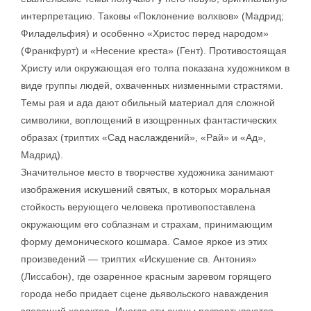
интерпретацию. Таковы «Поклонение волхвов» (Мадрид;
Филадельфия) и особенно «Христос перед народом»
(Франкфурт) и «Несение креста» (Гент). Противостоящая
Христу или окружающая его толпа показана художником в
виде группы людей, охваченных низменными страстями.
Темы рая и ада дают обильный материал для сложной
символики, воплощений в изощренных фантастических
образах (триптих «Сад наслаждений», «Рай» и «Ад»,
Мадрид).
Значительное место в творчестве художника занимают
изображения искушений святых, в которых моральная
стойкость верующего человека противопоставлена
окружающим его соблазнам и страхам, принимающим
форму демонического кошмара. Самое яркое из этих
произведений — триптих «Искушение св. Антония»
(Лиссабон), где озаренное красным заревом горящего
города небо придает сцене дьявольского наваждения