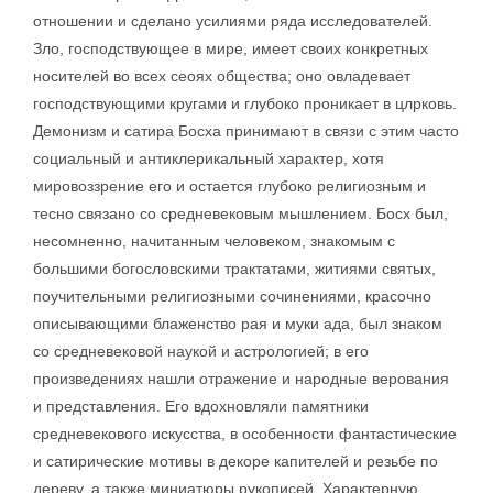
отношении и сделано усилиями ряда исследователей.
Зло, господствующее в мире, имеет своих конкретных
носителей во всех сеоях общества; оно овладевает
господствующими кругами и глубоко проникает в цлрковь.
Демонизм и сатира Босха принимают в связи с этим часто
социальный и антиклерикальный характер, хотя
мировоззрение его и остается глубоко религиозным и
тесно связано со средневековым мышлением. Босх был,
несомненно, начитанным человеком, знакомым с
большими богословскими трактатами, житиями святых,
поучительными религиозными сочинениями, красочно
описывающими блаженство рая и муки ада, был знаком
со средневековой наукой и астрологией; в его
произведениях нашли отражение и народные верования
и представления. Его вдохновляли памятники
средневекового искусства, в особенности фантастические
и сатирические мотивы в декоре капителей и резьбе по
дереву, а также миниатюры рукописей. Характерную