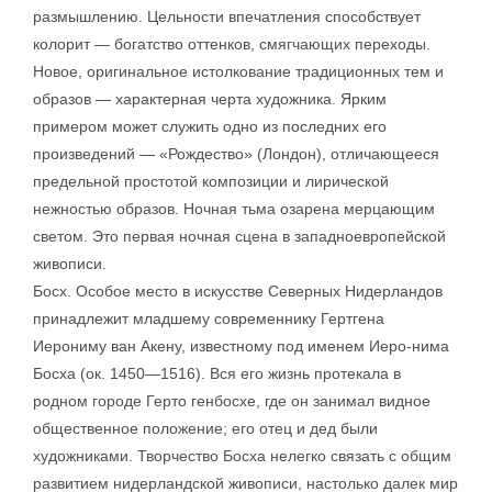
размышлению. Цельности впечатления способствует
колорит — богатство оттенков, смягчающих переходы.
Новое, оригинальное истолкование традиционных тем и
образов — характерная черта художника. Ярким
примером может служить одно из последних его
произведений — «Рождество» (Лондон), отличающееся
предельной простотой композиции и лирической
нежностью образов. Ночная тьма озарена мерцающим
светом. Это первая ночная сцена в западноевропейской
живописи.
Босх. Особое место в искусстве Северных Нидерландов
принадлежит младшему современнику Гертгена
Иерониму ван Акену, известному под именем Иеро-нима
Босха (ок. 1450—1516). Вся его жизнь протекала в
родном городе Герто генбосхе, где он занимал видное
общественное положение; его отец и дед были
художниками. Творчество Босха нелегко связать с общим
развитием нидерландской живописи, настолько далек мир