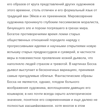
его образов от круга представлений других художников
этого времени, столь отличен и его формальный язык от
традиций ван Эйков и их преемников. Мировоззрение
художника проникнуто глубоким пессимизмом моралиста,
бичующего зло и пороки погрязшего в грехах мира.
Богатое противоречиями время ломки старых
общественных отношений породило наряду с
прогрессивными идеями и научными открытиями новую
вспышку старых предрассудков и суеверий, в частности
веры в повсеместное проявление козней дьявола, что
наполняло людей страхом и тревогой. В картинах Босха
дьявол выступает в бесконечных вариациях, принимая
самые причудливые обличья. Фантастические образы
Босха не являются, однако, плодом больного
воображения художника, воплощением давящих его
кошмаров; в них почти всегда скрыто аллегорическое
значение, понятное его современникам и еще далеко не
полностью расшифрованное, хотя многое в этом