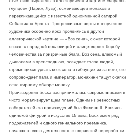
отчетливо выражены в аллегорической картине «Корабль
глупцов» (Париж, Лувр), осмеивающей монахов и
перекликающейся с известной одноименной сатирой
Себастиана Бранта. Прогрессивные черты в творчестве
художника особенно ярко проявились в другой
аллегорической картине — «Воз сена», сюжет которой
связан с народной пословицей и олицетворяет борьбу
человечества за призрачные блага. Воз сена, влекомый
дьяволами в преисподнюю, осаждает толпа людей,
стремящихся урвать клок сена и гибнущих из-за него; его
сопровождает папа и император, монахини тащут охапки
сена жирному обжоре монаху.
Произведения Босха воспринимались современниками в
чисто морализирует щем плане. Одним из ревностных
собирателей его произведений был Филипп II. Являясь
одинокой фигурой в искусстве 15 века, Босх имел ряд
подражателей и одного гениального преемника,
начавшего свою деятельность с творческой переработки