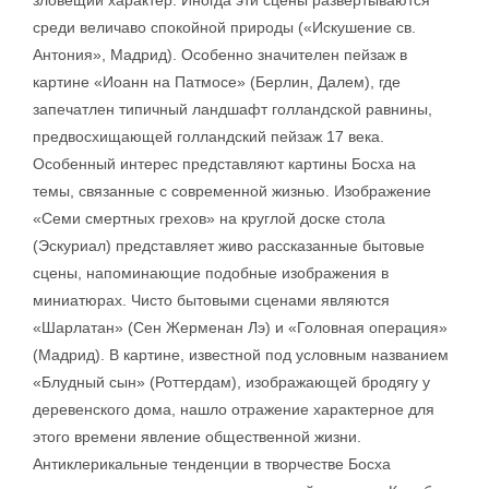
зловещий характер. Иногда эти сцены развертываются
среди величаво спокойной природы («Искушение св.
Антония», Мадрид). Особенно значителен пейзаж в
картине «Иоанн на Патмосе» (Берлин, Далем), где
запечатлен типичный ландшафт голландской равнины,
предвосхищающей голландский пейзаж 17 века.
Особенный интерес представляют картины Босха на
темы, связанные с современной жизнью. Изображение
«Семи смертных грехов» на круглой доске стола
(Эскуриал) представляет живо рассказанные бытовые
сцены, напоминающие подобные изображения в
миниатюрах. Чисто бытовыми сценами являются
«Шарлатан» (Сен Жерменан Лэ) и «Головная операция»
(Мадрид). В картине, известной под условным названием
«Блудный сын» (Роттердам), изображающей бродягу у
деревенского дома, нашло отражение характерное для
этого времени явление общественной жизни.
Антиклерикальные тенденции в творчестве Босха