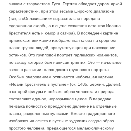
знаком с творчеством Гуса. Гертген обладает даром яркой
характеристики, при этом весьма широкого диапазона
(так, в «Оплакивании» выразительно передана
сдержанная скорбь, а в сцене сожжения останков Иоанна
Крестителя есть и юмор и сатира). В последней картине
привлекает внимание изображенная слева на среднем
плане группа людей, присутствующая при нахождении
останков. Это групповой портрет гарлемских иоаннитов,
по заказу которых был написан триптих. Это — начальное
звено в развитии голландского группового портрета.
Особым очарованием отличается небольшая картина
«Иоанн Креститель в пустыне» (ок. 1485, Берлин, Далем),
в которой фигуры и пейзаж, образ человека и природа
составляют единое, неразрывное целое. В передаче
пейзажа полностью преодолено деление на отдельные
планы, разделенные кулисами. Вместо традиционного
изображения аскета в пустыне художник создал образ
простого человека, предающегося меланхолическому