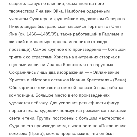
свидетельствует о влиянии, оказанном на него
творчеством Яна ван Эйка. Наиболее одаренным
учеником Оуватера и крупнейшим художником Северных
Нидерландов был рано скончавшийся Гертген тот Синт
Яне (ок. 1460—1485/95), также работавший в Гарлеме и
живший в монастыре ордена иоаннитов (отсюда
прозвище). Самое крупное его произведение — большой
триптих со страстями Христа на внутренних створках и
сценами из жизни Иоанна Крестителя на наружных.
Сохранились лишь два изображения — «Оплакивание
Христа» и «История останков Иоанна Крестителя» (Вена).
Обе картины отличаются смелой новизной в разработке
композиции. Большое место в его произведениях
уделяется пейзажу. Для усиления рельефности фигур
первого плана художник пользуется резкими контрастами
света и тени. Группы построены с большим мастерством.
Судя по его произведениям, в частности по «Поклонению
волхвов» (Прага), можно предположить, что он был