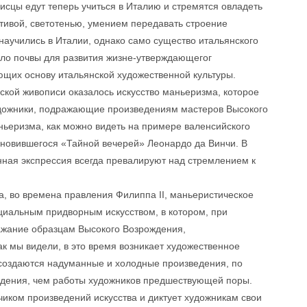
исцы едут теперь учиться в Италию и стремятся овладеть
тивой, светотенью, умением передавать строение
научились в Италии, однако само существо итальянского
ло почвы для развития жизне-утверждающегог
ющих основу итальянской художественной культуры.
ской живописи оказалось искусство маньеризма, которое
удожники, подражающие произведениям мастеров Высокого
ньеризма, как можно видеть на примере валенсийского
хновившегося «Тайной вечерей» Леонардо да Винчи. В
нная экспрессия всегда превалируют над стремлением к
а, во времена правления Филиппа II, маньеристическое
циальным придворным искусством, в котором, при
ажание образцам Высокого Возрождения,
к мы видели, в это время возникает художественное
 создаются надуманные и холодные произведения, по
ждения, чем работы художников предшествующей поры.
чиком произведений искусства и диктует художникам свои