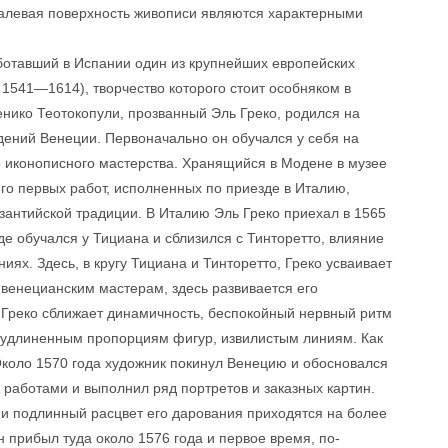
малевая поверхность живописи являются характерными
аботавший в Испании один из крупнейших европейских
 1541—1614), творчество которого стоит особняком в
енико Теотокопули, прозванный Эль Греко, родился на
адений Венеции. Первоначально он обучался у себя на
о иконописного мастерства. Хранящийся в Модене в музее
его первых работ, исполненных по приезде в Италию,
изантийской традиции. В Италию Эль Греко приехал в 1565
где обучался у Тициана и сблизился с Тинторетто, влияние
иях. Здесь, в кругу Тициана и Тинторетто, Греко усваивает
венецианским мастерам, здесь развивается его
 Греко сближает динамичность, беспокойный нервный ритм
 удлиненным пропорциям фигур, извилистым линиям. Как
Около 1570 года художник покинул Венецию и обосновался
 работами и выполнил ряд портретов и заказных картин.
и подлинный расцвет его дарования приходятся на более
н прибыл туда около 1576 года и первое время, по-