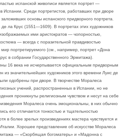
бластью испанской живописи является портрет —
 в Испании. Среди портретистов, работавших при дворе
, заложивших основы испанского придворного портрета.
 де ла Крус (1551—1609). В портретах этих художников
 изображаемых ими аристократов — чопорностью,
костюма — всегда с поразительной правдивостью
 мир портретируемого (см., например, портрет «Дона
рус в собрании Государственного Эрмитажа).
вины 16 века не исчерпывается официальным придворным
н из значительнейших художников этого времени Луис де
ыли одобрены при дворе. В творчестве Моралеса
гиозных учений, распространенных в Испании, но не
дения проникнуты религиозным чувством и несут на себе
роизведения Моралеса очень эмоциональны, в них обычно
ись его отличается тонкостью и тщательностью
отя в более зрелых произведениях мастера чувствуется и
 Италии. Хорошее представление об искусстве Моралеса
рмитажа — «Скорбящая богоматерь» и «Мадонна с