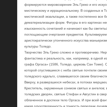
формируются мировоззрение Эль Греко и его искусст
мистическому и иррациональному. В созданных в Т
мистической экзальтации, а также постепенно все 
дематериализации форм. Фигуры в его картинах н
изысканность сочетаний и начинают как бы свети
поглощающим очертания предметов. Культивируем
аристократически утонченного искусства маньериз
культуры Толедо.
Творчество Эль Греко сложно и противоречиво. Нер
фантастика и реальность, как, например, в одной 
графа Оргаса» (1586, Толедо, церковь Сан Томе). 
которой спустившиеся с неба святые почтили своим
толедского идальго, славившегося своим благочест
Вверху, в разверзшихся небесах, в потоках мерцаю
Креститель, окруженные сонмом святых и ангелов; 
толедских дворян, святые Стефан и Августин в св
облаченное в доспехи тело Оргаса. И при всей фа
какая одухотворенность и тонкость передачи душев