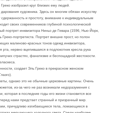
 Греко изобразил круг близких ему людей.
 дарования художника. Здесь он многим обязан искусству
 сдержанность и простоту, внимание к индивидуальным
ходит своих современников глубиной психологической
ый портрет инквизитора Ниньо де Гевара (1596, Нью-Йорк,
 Греко-портретиста. Портрет внешне прост, но полон
вещих малиново-красных тонов одежд инквизитора,
я рта, нервно вцепившаяся в подлокотник кресла рука
кипучих страстях, фанатизме и беспощадной жестокости.
еласкеса.
нности, создает Эль Греко в прекрасном женском
лазго).
еты, однако это не обычные церковные картины. Очень
южетов, из-за чего не раз возникали недоразумения с
и, которая в последние годы его жизни становится все
 перед нами предстает странный и призрачный мир.
ами, причудливо изгибающиеся тела, ломающиеся в
потоках мерцающего холодного света. Среди наиболее