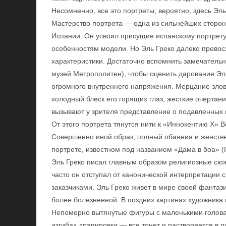
Несомненно, все это портреты; вероятно, здесь Эль
Мастерство портрета — одна из сильнейших сторон
Испании. Он усвоил присущие испанскому портрету
особенностям модели. Но Эль Греко далеко превос
характеристики. Достаточно вспомнить замечательн
музей Метрополитен), чтобы оценить дарование Эль
огромного внутреннего напряжения. Мерцание зло
холодный блеск его горящих глаз, жесткие очертани
вызывают у зрителя представление о подавленных 
От этого портрета тянутся нити к «Иннокентию X» В
Совершенно иной образ, полный обаяния и женстве
портрете, известном под названием «Дама в боа» (Г
Эль Греко писал главным образом религиозные сюж
часто он отступал от канонической интерпретации с
заказчиками. Эль Греко живет в мире своей фантази
более болезненной. В поздних картинах художника
Непомерно вытянутые фигуры с маленькими голов
изгибах драпировки — все тонет и растворяется в 