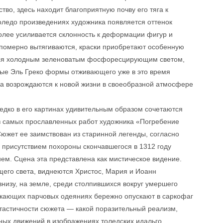
во, здесь находит благоприятную почву его тяга к
оледо произведениях художника появляется оттенок
более усиливается склонность к деформации фигур и
епомерно вытягиваются, краски приобретают особенную
ться холодным зеленоватым фосфоресцирующим светом,
ые Эль Греко формы отживающего уже в это время
ма возрождаются к новой жизни в своеобразной атмосфере
едко в его картинах удивительным образом сочетаются
из самых прославленных работ художника «Погребение
Сюжет ее заимствован из старинной легенды, согласно
 присутствием похороны скончавшегося в 1312 году
ием. Сцена эта представлена как мистическое видение.
щего света, виднеются Христос, Мария и Иоанн
внизу, на земле, среди столпившихся вокруг умершего
еркающих парчовых одеяниях бережно опускают в саркофаг
нтастичности сюжета — какой поразительный реализм,
ных движений в изображениях толедских идальго.