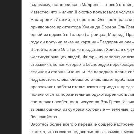
видимому, остановился в Мадриде — новой столице,
Известно, что Филипп II охотно пользовался услуга
мастеров из Италии, и, вероятно, Эль Греко рассчи
придворного архитектора Хуана де Эррера Эль Греко
одной из церквей в Толедо («Троица», Мадрид, Прад
году он получил заказ на картину «Раздирание оде
В этой картине Эль Греко представил Христа в окр
жестикулирующих людей. Фигуры их заполняют всю 
стражники, копья которых в беспорядке перекрещи
сединами старцы, и юноши. На переднем плане сп
над крестом, слева юноша останавливает приблизи
превосходит работы итальянского периода и предв
появляются та поразительная одухотворенность ли
составляют особенность искусства Эль Греко. Изв
вырывающиеся из сумрака холодные — зеленые, с
беспокойства.
Заботясь более всего о передаче общего настроен
сюжета, что вызвало недовольство заказчиков, меж