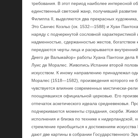
требования. В этот период наиболее интересной о
единственный светский жанр, получивший развитие
Филиппа II, выделяются два прекрасных художника
Это Санчес Коэльо (ок. 1532—1588) и Хуан Пантоха
наряду с подчеркнутой сословной характеристикой
надменностью, сдержанностью жестов, богатством 
передаются черты лица и раскрывается внутренний
Диего де Вальмайор» работы Хуана Пантохи дела К
Луис де Моралес. Живопись Испании второй поло
искусством. К иному направлению принадлежал оди
Моралес (1518—1582), произведения которого не б
чувствуется влияние современных мистически-рели
поощрявшихся официальной церковью. Его произве
отпечаток аскетического идеала средневековья. П
подчеркиваются моменты страдания, скорби. Живоп
исполнения и близка по технике к нидерландской, х
стремление приобщиться к достижениям искусства
дают две картины в собрании Государственного Э