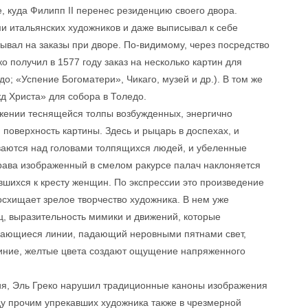
 куда Филипп II перенес резиденцию своего двора.
ми итальянских художников и даже выписывал к себе
тывал на заказы при дворе. По-видимому, через посредство
 получил в 1577 году заказ на несколько картин для
о; «Успение Богоматери», Чикаго, музей и др.). В том же
жд Христа» для собора в Толедо.
ужении теснящейся толпы возбужденных, энергично
поверхность картины. Здесь и рыцарь в доспехах, и
ваются над головами толпящихся людей, и убеленные
рава изображенный в смелом ракурсе палач наклоняется
вшихся к кресту женщин. По экспрессии это произведение
осхищает зрелое творчество художника. В нем уже
ц, выразительность мимики и движений, которые
ивающиеся линии, падающий неровными пятнами свет,
иние, желтые цвета создают ощущение напряженного
ия, Эль Греко нарушил традиционные каноны изображения
ду прочим упрекавших художника также в чрезмерной