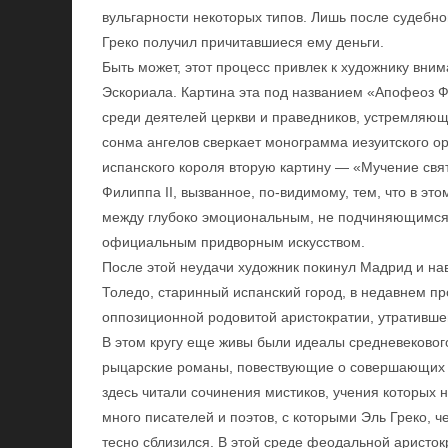
вульгарности некоторых типов. Лишь после судебно
Греко получил причитавшиеся ему деньги.
Быть может, этот процесс привлек к художнику вним
Эскориала. Картина эта под названием «Апофеоз Ф
среди деятелей церкви и праведников, устремляющи
сонма ангелов сверкает монограмма иезуитского о
испанского короля вторую картину — «Мучение свя
Филиппа II, вызванное, по-видимому, тем, что в э
между глубоко эмоциональным, не подчиняющимся 
официальным придворным искусством.
После этой неудачи художник покинул Мадрид и нав
Толедо, старинный испанский город, в недавнем 
оппозиционной родовитой аристократии, утративше
В этом кругу еще живы были идеалы средневековог
рыцарские романы, повествующие о совершающих н
здесь читали сочинения мистиков, учения которых
много писателей и поэтов, с которыми Эль Греко, 
тесно сблизился. В этой среде феодальной аристо