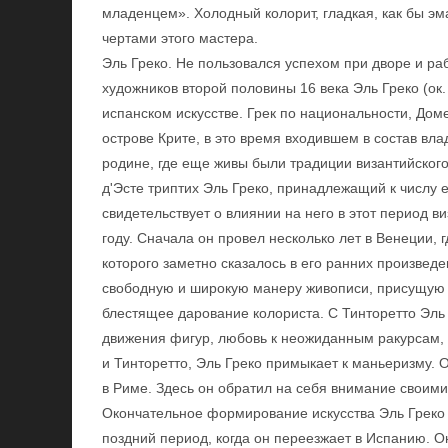
младенцем». Холодный колорит, гладкая, как бы э
чертами этого мастера.
Эль Греко. Не пользовался успехом при дворе и р
художников второй половины 16 века Эль Греко (ок.
испанском искусстве. Грек по национальности, Дом
острове Крите, в это время входившем в состав вл
родине, где еще живы были традиции византийског
д'Эсте триптих Эль Греко, принадлежащий к числу 
свидетельствует о влиянии на него в этот период в
году. Сначала он провел несколько лет в Венеции, 
которого заметно сказалось в его ранних произведен
свободную и широкую манеру живописи, присущую 
блестящее дарование колориста. С Тинторетто Эль
движения фигур, любовь к неожиданным ракурсам,
и Тинторетто, Эль Греко примыкает к маньеризму. 
в Риме. Здесь он обратил на себя внимание своими
Окончательное формирование искусства Эль Греко 
поздний период, когда он переезжает в Испанию. О