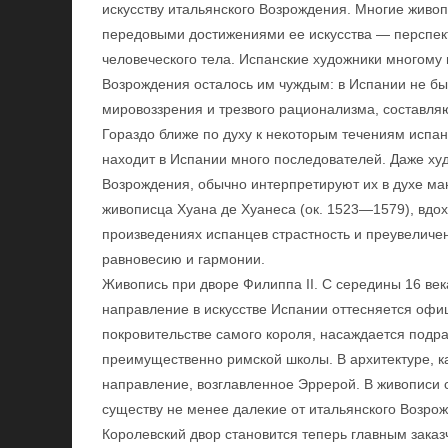
искусству итальянского Возрождения. Многие живоп
передовыми достижениями ее искусства — перспек
человеческого тела. Испанские художники многому 
Возрождения осталось им чуждым: в Испании не бы
мировоззрения и трезвого рационализма, составля
Гораздо ближе по духу к некоторым течениям испан
находит в Испании много последователей. Даже х
Возрождения, обычно интерпретируют их в духе ма
живописца Хуана де Хуанеса (ок. 1523—1579), вдо
произведениях испанцев страстность и преувеличе
равновесию и гармонии.
Живопись при дворе Филиппа II. С середины 16 век
направление в искусстве Испании оттесняется офи
покровительстве самого короля, насаждается подр
преимущественно римской школы. В архитектуре, ка
направление, возглавленное Эррерой. В живописи
существу не менее далекие от итальянского Возро
Королевский двор становится теперь главным заказ