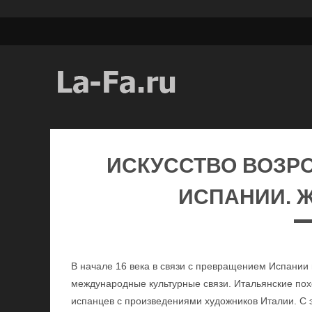
ИСКУССТВО ВОЗР
ИСПАНИИ. Ж
В начале 16 века в связи с превращением Испании
международные культурные связи. Итальянские по
испанцев с произведениями художников Италии. С 