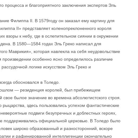
го процесса и благоприятного заключения экспертов Эль
ание Филиппа II. В 1579году он заказал ему картину для
илиппа II» представляет коленопреклоненного короля
х взоры к небу, где в ослепительном сиянии в окружении
рдена. В 1580—1584 годах Эль Греко написал для
того Маврикия», которая навлекла на себя неудовольствие
том произведении особенно ясно определилось различие
рассудочной логике искусством Эль Греко и
сегда обосновался в Толедо.
прошлом — резиденция королей, был прибежищем
й свое былое значение во времена абсолютистского строя.
о рыцарства, здесь пользовались успехом фантастические
евероятные подвиги безупречных и доблестных героях,
 не поддерживались официальной церковью. В Толедо было
человек широко образованный и разносторонний, вскоре
кратии и рафинированной интеллигенции окончательно