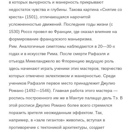
в которых вычурность и манерность прикрывают
недостаток чувства и глубины. Такова картина «Снятие со
креста» (1501), отличающаяся нарочитой
усложненностью движений. Последние годы жизни (с
1530) Россо провел во Франции, где оказал влияние на
формирование французского маньеризма.
Рим. Аналогичные симптомы наблюдаются в 20—30-х
годах и в искусстве Рима. После смерти Рафаэля и
отъезда Микеланджело во Флоренцию ведущую роль
здесь начинают играть ученики этих мастеров, творчество
которых отмечено эклектизмом и манерностью. Среди
учеников Рафаэля первое место принадлежит Джулио
Романо (1492—1546). Главная работа этого мастера —
роспись построенного им же в Мантуе палаццо дель Тэ. В
этой росписи Джулио Романо более всего стремился
поразить зрителя неожиданным эффектом. Так,
например, в «зале гигантов» живопись, вступая в
противоречие с тектоникой архитектуры, создает