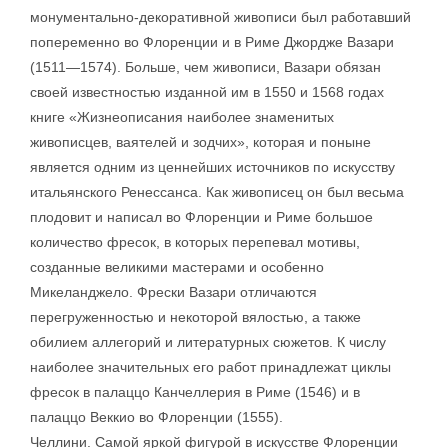
монументально-декоративной живописи был работавший
попеременно во Флоренции и в Риме Джордже Вазари
(1511—1574). Больше, чем живописи, Вазари обязан
своей известностью изданной им в 1550 и 1568 годах
книге «Жизнеописания наиболее знаменитых
живописцев, ваятелей и зодчих», которая и поныне
является одним из ценнейших источников по искусству
итальянского Ренессанса. Как живописец он был весьма
плодовит и написал во Флоренции и Риме большое
количество фресок, в которых перепевал мотивы,
созданные великими мастерами и особенно
Микеланджело. Фрески Вазари отличаются
перегруженностью и некоторой вялостью, а также
обилием аллегорий и литературных сюжетов. К числу
наиболее значительных его работ принадлежат циклы
фресок в палаццо Канчеллерия в Риме (1546) и в
палаццо Веккио во Флоренции (1555).
Челлини. Самой яркой фигурой в искусстве Флоренции