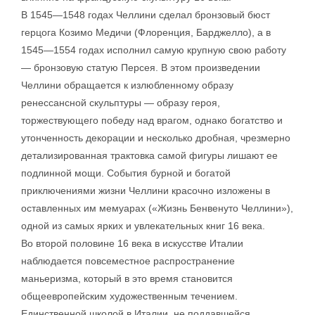
В 1545—1548 годах Челлини сделал бронзовый бюст
герцога Козимо Медичи (Флоренция, Барджелло), а в
1545—1554 годах исполнил самую крупную свою работу
— бронзовую статую Персея. В этом произведении
Челлини обращается к излюбленному образу
ренессансной скульптуры — образу героя,
торжествующего победу над врагом, однако богатство и
утонченность декорации и несколько дробная, чрезмерно
детализированная трактовка самой фигуры лишают ее
подлинной мощи. События бурной и богатой
приключениями жизни Челлини красочно изложены в
оставленных им мемуарах («Жизнь Бенвенуто Челлини»),
одной из самых ярких и увлекательных книг 16 века.
Во второй половине 16 века в искусстве Италии
наблюдается повсеместное распространение
маньеризма, который в это время становится
общеевропейским художественным течением.
Единственной школой в Италии, не поддавшейся