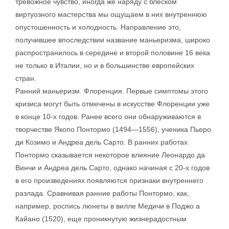
тревожное чувство, иногда же наряду с блеском
виртуозного мастерства мы ощущаем в них внутреннюю
опустошенность и холодность. Направление это,
получившее впоследствии название маньеризма, широко
распространилось в середине и второй половине 16 века
не только в Италии, но и в большинстве европейских
стран.
Ранний маньеризм. Флоренция. Первые симптомы этого
кризиса могут быть отмечены в искусстве Флоренции уже
в конце 10-х годов. Ранее всего они обнаруживаются в
творчестве Якопо Понтормо (1494—1556), ученика Пьеро
ди Козимо и Андреа дель Сарто. В ранних работах
Понтормо сказывается некоторое влияние Леонардо да
Винчи и Андреа дель Сарто, однако начиная с 20-х годов
в его произведениях появляются признаки внутреннего
разлада. Сравнивая ранние работы Понтормо, как,
например, роспись люнеты в вилле Медичи в Поджо а
Кайано (1520), еще проникнутую жизнерадостным