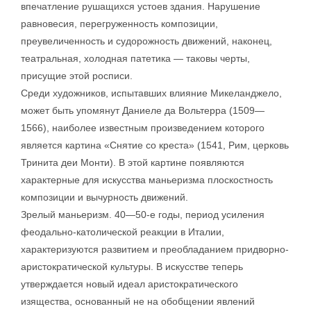
впечатление рушащихся устоев здания. Нарушение
равновесия, перегруженность композиции,
преувеличенность и судорожность движений, наконец,
театральная, холодная патетика — таковы черты,
присущие этой росписи.
Среди художников, испытавших влияние Микеланджело,
может быть упомянут Даниеле да Вольтерра (1509—
1566), наиболее известным произведением которого
является картина «Снятие со креста» (1541, Рим, церковь
Тринита деи Монти). В этой картине появляются
характерные для искусства маньеризма плоскостность
композиции и вычурность движений.
Зрелый маньеризм. 40—50-е годы, период усиления
феодально-католической реакции в Италии,
характеризуются развитием и преобладанием придворно-
аристократической культуры. В искусстве теперь
утверждается новый идеал аристократического
изящества, основанный не на обобщении явлений