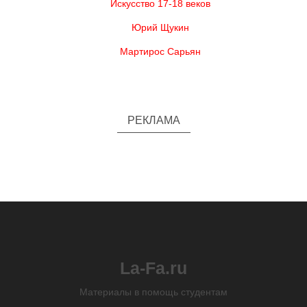
Искусство 17-18 веков
Юрий Щукин
Мартирос Сарьян
РЕКЛАМА
La-Fa.ru
Материалы в помощь студентам