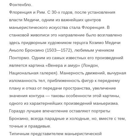
Фонтенбло.
Флоренция и Рим. С 30-х годов, после установления
власти Медичи, одним из важнейших центров
маньеристического искусства стала Флоренция. В
станковой живописи это направление было возглавлено
здесь придворным художником герцога Козимо Медичи
Аньоло Бронзино (1503—1572), любимым учеником
Понтормо. Одним из самых известных его произведений
является картина «Венера и амур» (Лондон,
Национальная галерея). Манерность движений, вычурная
изломанность тел, приближенность фигур к переднему
плану и отказ от передачи пространства, увеличение
значения контура — таковы особенности этой картины,
одного из характернейших произведений маньеризма.
Гораздо лучшее впечатление оставляют портреты
Бронзино, всегда парадные и холодные, но, вместе с тем,
точные и правдивые.
Типичным представителем маньеристической