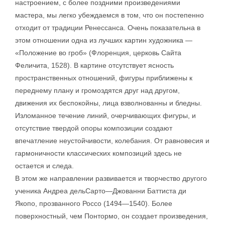
настроением, с более поздними произведениями
мастера, мы легко убеждаемся в том, что он постепенно
отходит от традиции Ренессанса. Очень показательна в
этом отношении одна из лучших картин художника —
«Положение во гроб» (Флоренция, церковь Сайта
Феличита, 1528). В картине отсутствует ясность
пространственных отношений, фигуры приближены к
переднему плану и громоздятся друг над другом,
движения их беспокойны, лица взволнованны и бледны.
Изломанное течение линий, очерчивающих фигуры, и
отсутствие твердой опоры композиции создают
впечатление неустойчивости, колебания. От равновесия и
гармоничности классических композиций здесь не
остается и следа.
В этом же направлении развивается и творчество другого
ученика Андреа дельСарто—Джованни Баттиста ди
Якопо, прозванного Россо (1494—1540). Более
поверхностный, чем Понтормо, он создает произведения,