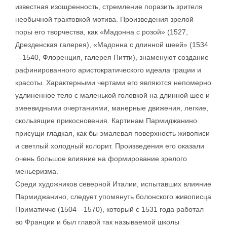
известная изощренность, стремление поразить зрителя
необычной трактовкой мотива. Произведения зрелой
поры его творчества, как «Мадонна с розой» (1527,
Дрезденская галерея), «Мадонна с длинной шеей» (1534
—1540, Флоренция, галерея Питти), знаменуют создание
рафинированного аристократического идеала грации и
красоты. Характерными чертами его являются непомерно
удлиненное тело с маленькой головкой на длинной шее и
змеевидными очертаниями, манерные движения, легкие,
скользящие прикосновения. Картинам Пармиджанино
присущи гладкая, как бы эмалевая поверхность живописи
и светлый холодный колорит. Произведения его оказали
очень большое влияние на формирование зрелого
меньеризма.
Среди художников северной Италии, испытавших влияние
Пармиджанино, следует упомянуть болонского живописца
Приматиччо (1504—1570), который с 1531 года работал
во Франции и был главой так называемой школы