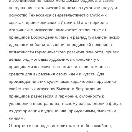
и возникновение новых монашеских орденов, а затем
наступление католической церкви на гуманизм, науку и
искусство Ренессанса свидетельствуют о глубоких
сдвигах, происходивших в Италии. В этот период в
итальянском искусстве намечается отклонение от
принципов Возрождения. Явный разлад гуманистических
идеалов и действительности, породивший неверие в
возможности гармонического развития личности, привел
целый ряд молодых художников к конфликту с
принципами классического стиля и к поискам новых
средств для выражения своих идей и чувств. Для
произведений этих художников характерны нарушение
свойственных искусству Высокого Возрождения
принципов равновесия и гармонии, склонность к
уплощению пространства, тесному расположению фигур,
их деформации и удлинению, причудливым, змеистым
линиям.
От картин их нередко исходит какое-то беспокойное,