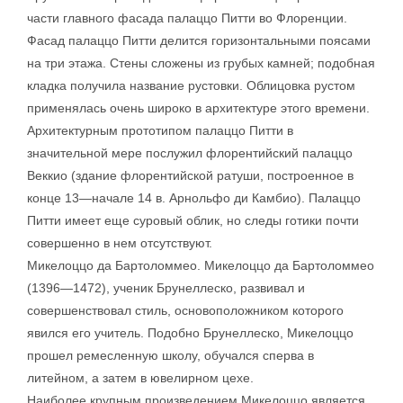
части главного фасада палаццо Питти во Флоренции.
Фасад палаццо Питти делится горизонтальными поясами
на три этажа. Стены сложены из грубых камней; подобная
кладка получила название рустовки. Облицовка рустом
применялась очень широко в архитектуре этого времени.
Архитектурным прототипом палаццо Питти в
значительной мере послужил флорентийский палаццо
Веккио (здание флорентийской ратуши, построенное в
конце 13—начале 14 в. Арнольфо ди Камбио). Палаццо
Питти имеет еще суровый облик, но следы готики почти
совершенно в нем отсутствуют.
Микелоццо да Бартоломмео. Микелоццо да Бартоломмео
(1396—1472), ученик Брунеллеско, развивал и
совершенствовал стиль, основоположником которого
явился его учитель. Подобно Брунеллеско, Микелоццо
прошел ремесленную школу, обучался сперва в
литейном, а затем в ювелирном цехе.
Наиболее крупным произведением Микелоццо является