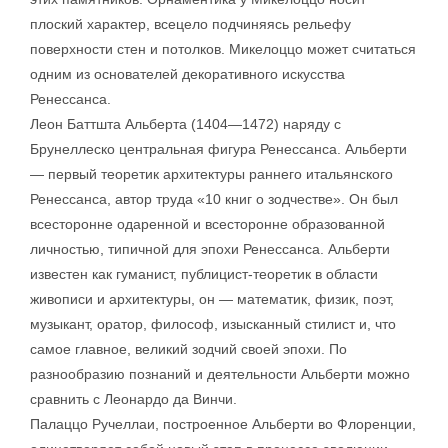
плоский характер, всецело подчиняясь рельефу
поверхности стен и потолков. Микелоццо может считаться
одним из основателей декоративного искусства
Ренессанса.
Леон Баттшта Альберта (1404—1472) наряду с
Брунеллеско центральная фигура Ренессанса. Альберти
— первый теоретик архитектуры раннего итальянского
Ренессанса, автор труда «10 книг о зодчестве». Он был
всесторонне одаренной и всесторонне образованной
личностью, типичной для эпохи Ренессанса. Альберти
известен как гуманист, публицист-теоретик в области
живописи и архитектуры, он — математик, физик, поэт,
музыкант, оратор, философ, изысканный стилист и, что
самое главное, великий зодчий своей эпохи. По
разнообразию познаний и деятельности Альберти можно
сравнить с Леонардо да Винчи.
Палаццо Ручеллаи, построенное Альберти во Флоренции,