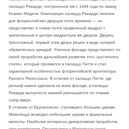
палаццо Рикарди, построенное им с 1444 года по заказу
Козимо Медичи. Композиция палаццо Рикарди типична
для флорентийских дворцов этого времени — он
представляет в плане почти правильный квадрат с
заключенным в центре квадратным же двором. Дворец
трехэтажный, первый этаж двора решен в виде галерей,
обрамленных аркадой. Уличные фасады представляют по
своей проработке дальнейшее развитие того «рустичного
стиля», который проявился в палаццо Питти и стал
характерной особенностью флорентийской архитектуры
Раннего Ренессанса. В отличие от палаццо Питти, где
рельеф камня одинаков на всем фасаде, в палаццо
Рикарди выпуклость камней уменьшается по этажам
снизу вверх.
В отличие от Брунеллеско, строившего большие церкви,
Микелоццо возводил небольшие церкви и фамильные
капеллы. Наиболее интересна декоративная проработка
этих памятников. Орнаментика у Микелоццо носит