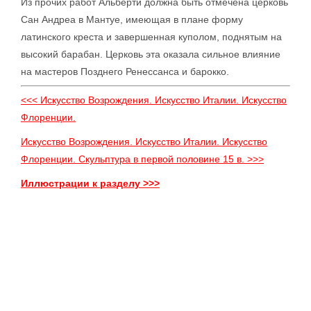
Из прочих работ Альберти должна быть отмечена церковь
Сан Андреа в Мантуе, имеющая в плане форму
латинского креста и завершенная куполом, поднятым на
высокий барабан. Церковь эта оказала сильное влияние
на мастеров Позднего Ренессанса и барокко.
<<< Искусство Возрождения. Искусство Италии. Искусство
Флоренции.
Искусство Возрождения. Искусство Италии. Искусство
Флоренции. Скульптура в первой половине 15 в. >>>
Иллюстрации к разделу >>>