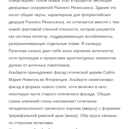
олицетворяет собой новый этап в процессе эволюции
дворцовых сооружений Раннего Ренессанса. Здание это
носит общие черты, характерные для флорентийских
дворцов Раннего Ренессанса, но отличается вместе с тем
новой трактовкой стенной плоскости, которая решается
как система пилястр, поддерживающих антаблементы,
разграничивающие отдельные этажи. В палаццо
Ручеллаи сильно дает себя знать изучение античности,
хотя пропорции и прорисовка архитектурных элементов
далеки от античных памятников.
Альберти принадлежит фасад готической церкви Сайта
Мария Новелла во Флоренции. Альберти скомпоновал
фасад в формах нового стиля, хотя включил в него
некоторые части старого готического фасада. Общая
схема членений стены напоминает сочетание
четырехколонного греческого портика (вверху) с формами
триумфальной римской арки (внизу). Оба яруса связаны
по сторонам волютами.