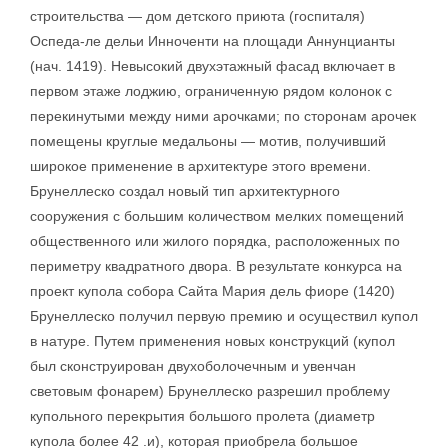
строительства — дом детского приюта (госпиталя)
Оспеда-ле дельи Инноченти на площади Аннунцианты
(нач. 1419). Невысокий двухэтажный фасад включает в
первом этаже лоджию, ограниченную рядом колонок с
перекинутыми между ними арочками; по сторонам арочек
помещены круглые медальоны — мотив, получивший
широкое применение в архитектуре этого времени.
Брунеллеско создал новый тип архитектурного
сооружения с большим количеством мелких помещений
общественного или жилого порядка, расположенных по
периметру квадратного двора. В результате конкурса на
проект купола собора Сайта Мария дель фиоре (1420)
Брунеллеско получил первую премию и осуществил купол
в натуре. Путем применения новых конструкций (купол
был сконструирован двухоболочечным и увенчан
световым фонарем) Брунеллеско разрешил проблему
купольного перекрытия большого пролета (диаметр
купола более 42 .и), которая приобрела большое