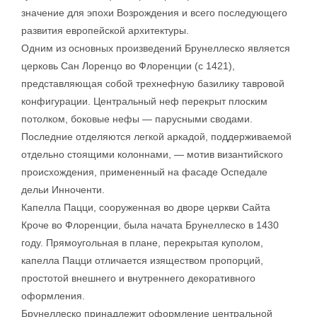
значение для эпохи Возрождения и всего последующего
развития европейской архитектуры.
Одним из основных произведений Брунеллеско является
церковь Сан Лоренцо во Флоренции (с 1421),
представляющая собой трехнефную базилику тавровой
конфигурации. Центральный неф перекрыт плоским
потолком, боковые нефы — парусными сводами.
Последние отделяются легкой аркадой, поддерживаемой
отдельно стоящими колоннами, — мотив византийского
происхождения, примененный на фасаде Оспедале
дельи Инноченти.
Капелла Пацци, сооруженная во дворе церкви Сайта
Кроче во Флоренции, была начата Брунеллеско в 1430
году. Прямоугольная в плане, перекрытая куполом,
капелла Пацци отличается изяществом пропорций,
простотой внешнего и внутреннего декоративного
оформления.
Брунеллеско принадлежит оформление центральной