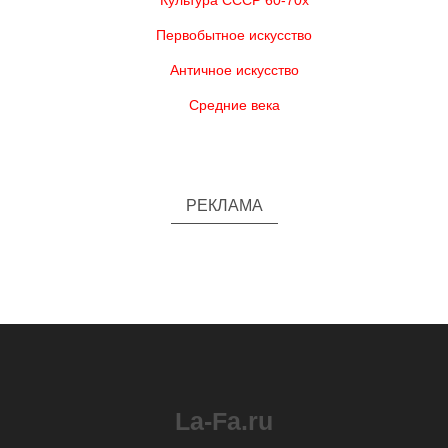
Культура СССР 60-70х
Первобытное искусство
Античное искусство
Средние века
РЕКЛАМА
La-Fa.ru