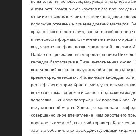
испытал влияние классицизирующего позднероманск
античности заметно сказывается в его произведения
отличие от своих южноитальянских предшественник
используя отдельные приемы древних мастеров. Знач
средневекового аскетизма, вносит в изображение ч
и телесность формам. Отмеченные печатью яркой т
выделяются на фоне поздне-романской пластики И
Наиболее прославленным произведением Никколо 
кафедра баптистерия в Пизе, выполненная около 
выступлений священнослужителей и проповедников,
времен средневековья. Итальянские кафедры бога
рельефы из истории Христа, между которыми став
ветхозаветных пророков и сивилл, подножием же д
человечки — символ поверженных пороков и зла. Эт
искупительной жертве Христа, сохранена и в кафед
совершенно иное впечатление, чем работы его пре
поражает их земной, светский характер. Кажется, ч
земные события, в которых действующими лицами 