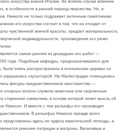
ого искусства южной Италии. Во всяком случае влияние
х, в особенности в ранний период творчества. Но, в
ов, Никколо не только подражает античным памятникам,
ение его искусства состоит в том, что он отходит от
ерты чувственной земной красоты, придает материальность
ворческой индивидуальности, произведения его резко
талии.
является самая ранняя из дошедших его работ —
1260 года. Подобные кафедры, предназначавшиеся для
 были очень распространены в итальянских церквах со
то украшались скульптурой. На •балюстрадах помещались
ились фигуры предшественников христианства —
ля опорных колонн служили животные или скорченные
а старинная символика, в основе которой лежит мысль об
ре Никколо. И вместе с тем рельефы его производят
дшественников. В рельефах Никколо прежде всего
то представлены здесь не чудеса евангельской легенды, а
являются римские патриции и матроны. Величавые и