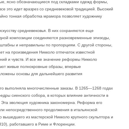
лые, ясно обозначающиеся под складками одежд формы,
се это идет вразрез со средневековой традицией. Высокий
айно тонкая обработка мрамора позволяет художнику
 искусству средневековья. В них сохраняются еще
одной композиции соединяются разновременные эпизоды,
асштабны и неправильны по пропорциям. С другой стороны,
т на произведения Никколо отпечаток известной
ний и чувств. И все же значение реформы Никколо
кают живые полнокровные образы, впервые
аложены основы для дальнейшего развития
его выполняла многочисленные заказы. В 1265—1268 годах
едры сиенского собора, в которых влияние античности в
. Эта эволюция художника закономерна. Реформа его
ли непосредственного продолжения в итальянской
о вышедшего из мастерской Никколо крупного скульптора и
310), работавшего в Риме и Флоренции.