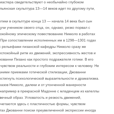
мастера свидетельствуют о необычайно глубоком
ьянская скульптура 13—14 веков идет по другому пути,
тики в скульптуре конца 13 — начала 14 века был сын
учи учеником своего отца, он, однако, резко порвал с
покойному эпическому повествованию Никколо в работах
. При сопоставлении исполненных им в 1298—1301 годах
с рельефами пизанской кафедры Никколо сразу же
еспокойный ритм их движений, экспрессивность жестов и
ванни Пизано как простого подражателя готики. В его
 чувством реальности и глубоким интересом к человеку. Не
шними приемами готической стилизации, Джованни
остигнуть психологической выразительности и драматизма.
разов Никколо, далеки и от утонченной манерности
, например в прекрасной Мадонне с младенцем из капеллы
вечный образ. Угловатость и резкость движений,
четаются здесь с пластичностью формы, чувством
отах Джованни поиски преувеличенной экспрессии иногда