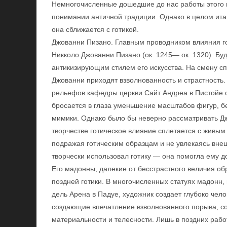
Немногочисленные дошедшие до нас работы этого 
понимании античной традиции. Однако в целом итал
она сближается с готикой.
Джованни Пизано. Главным проводником влияния го
Никколо Джованни Пизано (ок. 1245— ок. 1320). Буд
антикизирующим стилем его искусства. На смену с
Джованни приходят взволнованность и страстность
рельефов кафедры церкви Сайт Андреа в Пистойе 
бросается в глаза уменьшение масштабов фигур, б
мимики. Однако было бы неверно рассматривать Джо
творчестве готическое влияние сплетается с живым
подражая готическим образцам и не увлекаясь вне
творчески использовал готику — она помогла ему д
Его мадонны, далекие от бесстрастного величия об
поздней готики. В многочисленных статуях мадонн
дель Арена в Падуе, художник создает глубоко чело
создающие впечатление взволнованного порыва, со
материальности и телесности. Лишь в поздних раб