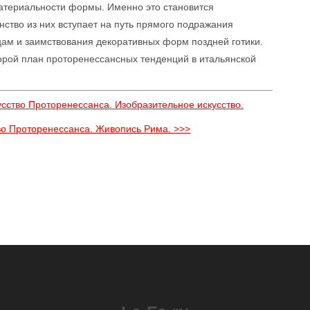
материальности формы. Именно это становится
ство из них вступает на путь прямого подражания
ам и заимствования декоративных форм поздней готики.
торой план проторенессансных тенденций в итальянской
усство Проторенессанса. Изобразительное искусство.
тво Проторенессанса. Живопись Рима. >>>