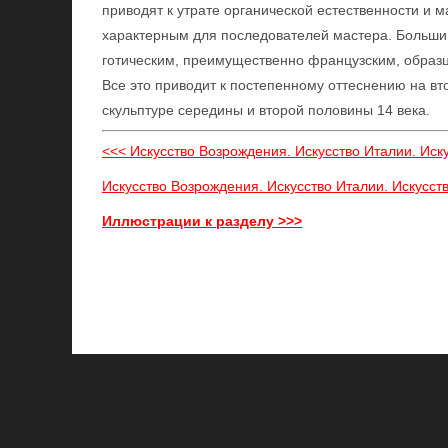
приводят к утрате органической естественности и 
характерным для последователей мастера. Большин
готическим, преимущественно французским, образц
Все это приводит к постепенному оттеснению на в
скульптуре середины и второй половины 14 века.
<<< Искусство Возрождения. Искусство Италии. Иск
Искусство Возрождения. Искусство Италии. Искусс
Иллюстрации к разделу >>>