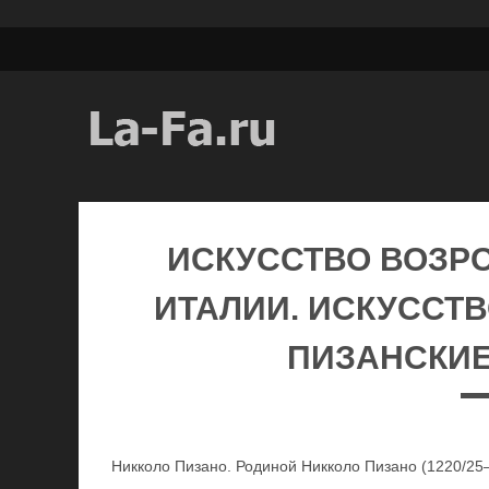
ИСКУССТВО ВОЗР
ИТАЛИИ. ИСКУССТ
ПИЗАНСКИЕ
Никколо Пизано. Родиной Никколо Пизано (1220/25—