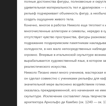
полные достоинства фигуры, полновесные и округ
удивительная материальность тел и драпировок — в
рельеф подчеркивает объемность фигур, а необыч
создать ощущение живого тела.
Конечно, многое в работах Никколо еще тяготеет к
многочисленные аллегории и символы, нередко в 
отсутствует чувство пространства, фигуры разном
подражание позднеримским памятникам накладывае
холодности, в них мало непосредственных наблюде
огромно. Впервые в итальянской скульптуре возни
вырабатывается художественный язык, в котором з
реалистического искусства.
Никколо Пизано имел много учеников, мастерская 
он сделал совместно с учениками рельефы для каф
значительной мере вытеснено воздействием готики
оказалась преждевременной, его начинания не име
скульптуре. Исключение составляет лишь творчеств
архитектора Арнольфо ди Камбио (ок. 1240 — ок. 1