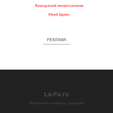
Французский импрессионизм
Юрий Щукин
РЕКЛАМА
La-Fa.ru
Материалы в помощь студентам