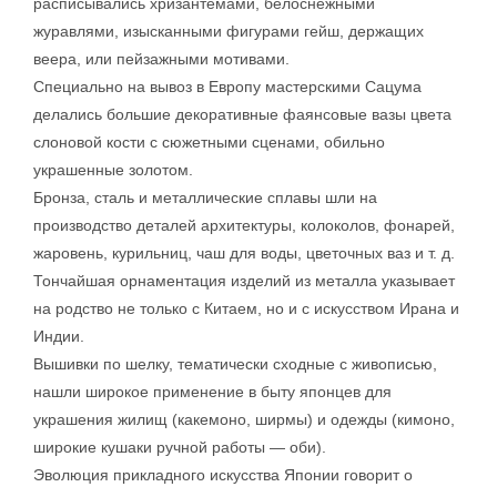
расписывались хризантемами, белоснежными
журавлями, изысканными фигурами гейш, держащих
веера, или пейзажными мотивами.
Специально на вывоз в Европу мастерскими Сацума
делались большие декоративные фаянсовые вазы цвета
слоновой кости с сюжетными сценами, обильно
украшенные золотом.
Бронза, сталь и металлические сплавы шли на
производство деталей архитектуры, колоколов, фонарей,
жаровень, курильниц, чаш для воды, цветочных ваз и т. д.
Тончайшая орнаментация изделий из металла указывает
на родство не только с Китаем, но и с искусством Ирана и
Индии.
Вышивки по шелку, тематически сходные с живописью,
нашли широкое применение в быту японцев для
украшения жилищ (какемоно, ширмы) и одежды (кимоно,
широкие кушаки ручной работы — оби).
Эволюция прикладного искусства Японии говорит о