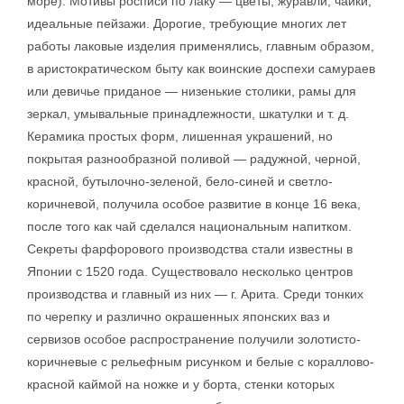
море). Мотивы росписи по лаку — цветы, журавли, чайки,
идеальные пейзажи. Дорогие, требующие многих лет
работы лаковые изделия применялись, главным образом,
в аристократическом быту как воинские доспехи самураев
или девичье приданое — низенькие столики, рамы для
зеркал, умывальные принадлежности, шкатулки и т. д.
Керамика простых форм, лишенная украшений, но
покрытая разнообразной поливой — радужной, черной,
красной, бутылочно-зеленой, бело-синей и светло-
коричневой, получила особое развитие в конце 16 века,
после того как чай сделался национальным напитком.
Секреты фарфорового производства стали известны в
Японии с 1520 года. Существовало несколько центров
производства и главный из них — г. Арита. Среди тонких
по черепку и различно окрашенных японских ваз и
сервизов особое распространение получили золотисто-
коричневые с рельефным рисунком и белые с кораллово-
красной каймой на ножке и у борта, стенки которых