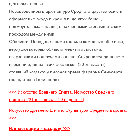
центром страны).
Нововведением в архитектуре Среднего царства было и
оформление входа в храм в виде двух башен,
прямоугольных в плане, с наклонными стенами и узким
проходом между ними.
Обелиски. Перед пилонами ставили каменные обелиски,
верхушки которых обивали медными листами,
сверкавшими под лучами солнца. Сохранился до нашего
времени один из таких обелисков (30 м высоты),
стоявший когда-то у пилонов храма фараона Сенусерта I
(находится в Гелиополе).
<<< Искусство Древнего Египта. Искусство Среднего
царства. (21 в.—начало 19 в. до н. э.)
Искусство Древнего Египта. Скульптура Среднего царства.
>>>
Иллюстрации к разделу >>>