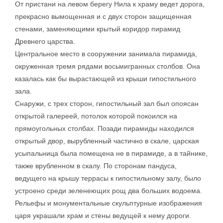
От пристани на левом берегу Нила к храму ведет дорога,
прекрасно вымощенная и с двух сторон защищенная
стенами, заменяющими крытый коридор пирамид
Древнего царства.
Центральное место в сооружении занимала пирамида,
окруженная тремя рядами восьмигранных столбов. Она
казалась как бы вырастающей из крыши гипостильного
зала.
Снаружи, с трех сторон, гипостильный зал был опоясан
открытой галереей, потолок которой покоился на
прямоугольных столбах. Позади пирамиды находился
открытый двор, вырубленный частично в скале, царская
усыпальница была помещена не в пирамиде, а в тайнике,
также врубленном в скалу. По сторонам пандуса,
ведущего на крышу террасы к гипостильному залу, было
устроено среди зеленеющих рощ два больших водоема.
Рельефы и монументальные скульптурные изображения
царя украшали храм и стены ведущей к нему дороги.