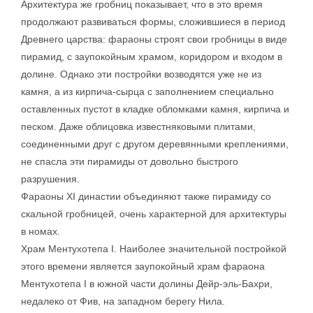
Архитектура же гробниц показывает, что в это время
продолжают развиваться формы, сложившиеся в период
Древнего царства: фараоны строят свои гробницы в виде
пирамид, с заупокойным храмом, коридором и входом в
долине. Однако эти постройки возводятся уже не из
камня, а из кирпича-сырца с заполнением специально
оставленных пустот в кладке обломками камня, кирпича и
песком. Даже облицовка известняковыми плитами,
соединенными друг с другом деревянными креплениями,
не спасла эти пирамиды от довольно быстрого
разрушения.
Фараоны XI династии объединяют также пирамиду со
скальной гробницей, очень характерной для архитектуры
в номах.
Храм Ментухотепа I. Наиболее значительной постройкой
этого времени является заупокойный храм фараона
Ментухотепа I в южной части долины Дейр-эль-Бахри,
недалеко от Фив, на западном берегу Нила.